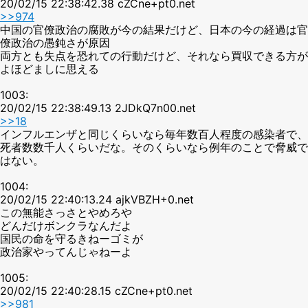
20/02/15 22:38:42.38 cZCne+pt0.net
>>974
中国の官僚政治の腐敗が今の結果だけど、日本の今の経過は官
僚政治の愚鈍さが原因
両方とも失点を恐れての行動だけど、それなら買収できる方が
よほどましに思える
1003:
20/02/15 22:38:49.13 2JDkQ7n00.net
>>18
インフルエンザと同じくらいなら毎年数百人程度の感染者で、
死者数数千人くらいだな。そのくらいなら例年のことで脅威で
はない。
1004:
20/02/15 22:40:13.24 ajkVBZH+0.net
この無能さっさとやめろや
どんだけボンクラなんだよ
国民の命を守るきねーゴミが
政治家やってんじゃねーよ
1005:
20/02/15 22:40:28.15 cZCne+pt0.net
>>981