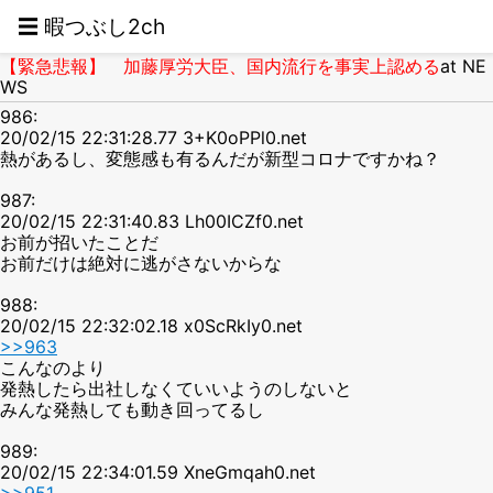
☰ 暇つぶし2ch
【緊急悲報】 加藤厚労大臣、国内流行を事実上認める
at NE
WS
986:
20/02/15 22:31:28.77 3+K0oPPl0.net
熱があるし、変態感も有るんだが新型コロナですかね？
987:
20/02/15 22:31:40.83 Lh00ICZf0.net
お前が招いたことだ
お前だけは絶対に逃がさないからな
988:
20/02/15 22:32:02.18 x0ScRkIy0.net
>>963
こんなのより
発熱したら出社しなくていいようのしないと
みんな発熱しても動き回ってるし
989:
20/02/15 22:34:01.59 XneGmqah0.net
>>951