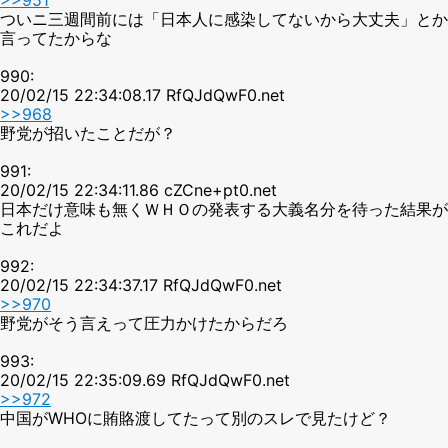
ついニ三週間前には「日本人に感染してないから大丈夫」とか
言ってたからな
990:
20/02/15 22:34:08.17 RfQJdQwF0.net
>>968
野党が招いたことだが？
991:
20/02/15 22:34:11.86 cZCne+pt0.net
日本だけ意味も無くＷＨＯの発表する大義名分を待った結果が
これだよ
992:
20/02/15 22:34:37.17 RfQJdQwF0.net
>>970
野党がそう言えって圧力かけたからだろ
993:
20/02/15 22:35:09.69 RfQJdQwF0.net
>>972
中国がWHOに賄賂渡してたって別のスレで見たけど？