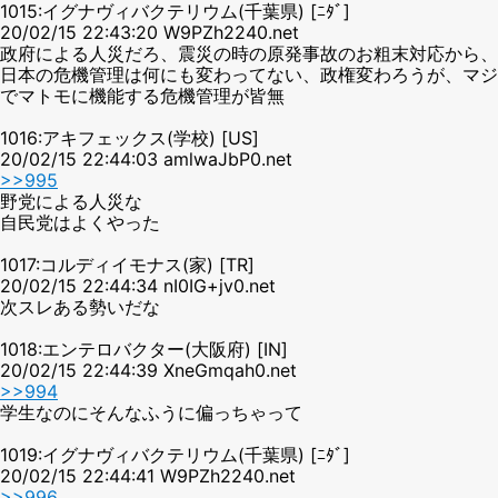
1015:イグナヴィバクテリウム(千葉県) [ﾆﾀﾞ]
20/02/15 22:43:20 W9PZh2240.net
政府による人災だろ、震災の時の原発事故のお粗末対応から、
日本の危機管理は何にも変わってない、政権変わろうが、マジ
でマトモに機能する危機管理が皆無
1016:アキフェックス(学校) [US]
20/02/15 22:44:03 amlwaJbP0.net
>>995
野党による人災な
自民党はよくやった
1017:コルディイモナス(家) [TR]
20/02/15 22:44:34 nI0IG+jv0.net
次スレある勢いだな
1018:エンテロバクター(大阪府) [IN]
20/02/15 22:44:39 XneGmqah0.net
>>994
学生なのにそんなふうに偏っちゃって
1019:イグナヴィバクテリウム(千葉県) [ﾆﾀﾞ]
20/02/15 22:44:41 W9PZh2240.net
>>996