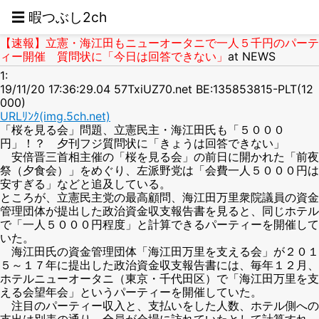
☰ 暇つぶし2ch
【速報】立憲・海江田もニューオータニで一人５千円のパーテ
ィー開催 質問状に「今日は回答できない」
at NEWS
1:
19/11/20 17:36:29.04 57TxiUZ70.net BE:135853815-PLT(12
000)
URLﾘﾝｸ(img.5ch.net)
「桜を見る会」問題、立憲民主・海江田氏も「５０００
円」！？ 夕刊フジ質問状に「きょうは回答できない」
安倍晋三首相主催の「桜を見る会」の前日に開かれた「前夜
祭（夕食会）」をめぐり、左派野党は「会費一人５０００円は
安すぎる」などと追及している。
ところが、立憲民主党の最高顧問、海江田万里衆院議員の資金
管理団体が提出した政治資金収支報告書を見ると、同じホテル
で「一人５０００円程度」と計算できるパーティーを開催して
いた。
海江田氏の資金管理団体「海江田万里を支える会」が２０１
５～１７年に提出した政治資金収支報告書には、毎年１２月、
ホテルニューオータニ（東京・千代田区）で「海江田万里を支
える会望年会」というパーティーを開催していた。
注目のパーティー収入と、支払いをした人数、ホテル側への
支出は別表の通り。全員が会場に訪れていたとして計算すれ