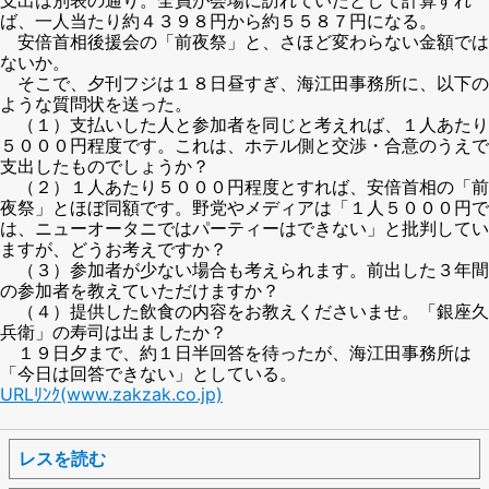
ば、一人当たり約４３９８円から約５５８７円になる。
安倍首相後援会の「前夜祭」と、さほど変わらない金額では
ないか。
そこで、夕刊フジは１８日昼すぎ、海江田事務所に、以下の
ような質問状を送った。
（１）支払いした人と参加者を同じと考えれば、１人あたり
５０００円程度です。これは、ホテル側と交渉・合意のうえで
支出したものでしょうか？
（２）１人あたり５０００円程度とすれば、安倍首相の「前
夜祭」とほぼ同額です。野党やメディアは「１人５０００円で
は、ニューオータニではパーティーはできない」と批判してい
ますが、どうお考えですか？
（３）参加者が少ない場合も考えられます。前出した３年間
の参加者を教えていただけますか？
（４）提供した飲食の内容をお教えくださいませ。「銀座久
兵衛」の寿司は出ましたか？
１９日夕まで、約１日半回答を待ったが、海江田事務所は
「今日は回答できない」としている。
URLﾘﾝｸ(www.zakzak.co.jp)
レスを読む