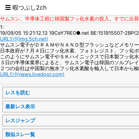
☰ 暇つぶし2ch
サムスン、半導体工程に韓国製フッ化水素の投入。すでに出荷
1:
19/09/05 15:21:12.13 19CeY7RE0●.net BE:151915507-2BP(
URLﾘﾝｸ(img.5ch.net)
サムスン電子がＤＲＡＭやＮＡＮＤ型フラッシュなどメモリー
日本政府が７月４日にフッ化水素、フォトレジスト、フッ化ポ
このようにサムスン電子やＳＫハイニックスで日本製フッ化水
３日の半導体業界によると、サムスン電子は韓国のソルブレイ
２つの会社は中国製の無水フッ化水素酸を輸入して日本から輸
URLﾘﾝｸ(news.livedoor.com)
レスを読む
最新レス表示
レスジャンプ
類似スレ一覧