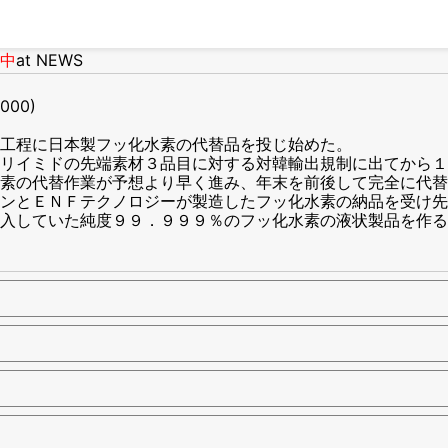
中
at NEWS
2000)
工程に日本製フッ化水素の代替品を投じ始めた。
リイミドの先端素材３品目に対する対韓輸出規制に出てから１
素の代替作業が予想より早く進み、年末を前後して完全に代替
ンとＥＮＦテクノロジーが製造したフッ化水素の納品を受け先
入していた純度９９．９９９％のフッ化水素の液状製品を作る