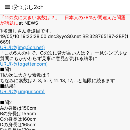
☰ 暇つぶし2ch
「11の次に大きい素数は？」 日本人の78％が間違えた問題
が話題に
at NEWS
1:名無しさん＠涙目です。
19/05/10 19:23:28.00 dnc3yyoS0.net BE:328765197-2BP(1
669)
URLﾘﾝｸ(img.5ch.net)
「この5人の中で、Cの次に背が高い人は？」一見シンプルな
質問にもかかわらず見事に意見が割れる結果に
URLﾘﾝｸ(togetter.com)
■問1
11の次に大きな素数は？
ちなみに素数は2, 3, 5, 7, 11, 13, 17, ...と無限に続きます
■結果1
URLﾘﾝｸ(i.imgur.com)
■問2
Aの身長は150cm
Bの身長は155cm
Cの身長は160cm
Dの身長は165cm
Eの身長は170cm