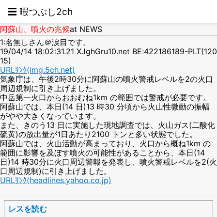
☰ 暇つぶし2ch
阿蘇山、噴火の兆候
at NEWS
1:名無しさん＠涙目です。
19/04/14 18:02:31.21 XJghGru10.net BE:422186189-PLT(120
15)
URLﾘﾝｸ(img.5ch.net)
気象庁は、午後2時30分に阿蘇山の噴火警戒レベルを2の火口
周辺規制に引き上げました。
中岳第一火口からおおむね1km の範囲では警戒が必要です。
阿蘇山では、本日(14 日)13 時30 分頃から火山性微動の振幅
がやや大きくなっています。
また、きのう13 日に実施した現地調査では、火山ガス(二酸化
硫黄)の放出量が1日あたり2100 トンと多い状態でした。
阿蘇山では、火山活動が高まっており、火口から概ね1km の
範囲に影響を及ぼす噴火の可能性があることから、本日(14
日)14 時30分に火口周辺警報を発表し、噴火警戒レベルを2(火
口周辺規制)に引き上げました。
URLﾘﾝｸ(headlines.yahoo.co.jp)
レスを読む