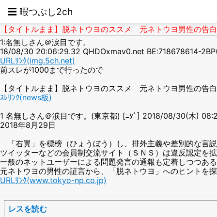
☰ 暇つぶし2ch
【タイトルまま】脱ネトウヨのススメ 元ネトウヨ男性の告
1:名無しさん＠涙目です。
18/08/30 20:06:29.32 QHDOxmav0.net BE:718678614-2BP
URLﾘﾝｸ(img.5ch.net)
前スレが1000まで行ったので
【タイトルまま】脱ネトウヨのススメ 元ネトウヨ男性の告白
ｽﾚﾘﾝｸ(news板)
1 名無しさん＠涙目です。(東京都) [ﾆﾀﾞ] 2018/08/30(木) 08:29:33
2018年8月29日
「右翼」を標榜（ひょうぼう）し、排外主義や差別的な言説
ツイッターなどの会員制交流サイト（ＳＮＳ）は違反認定を拡
一般のネットユーザーによる問題発言の通報も定着しつつある
元ネトウヨの男性の証言から、「脱ネトウヨ」へのヒントを探
URLﾘﾝｸ(www.tokyo-np.co.jp)
レスを読む