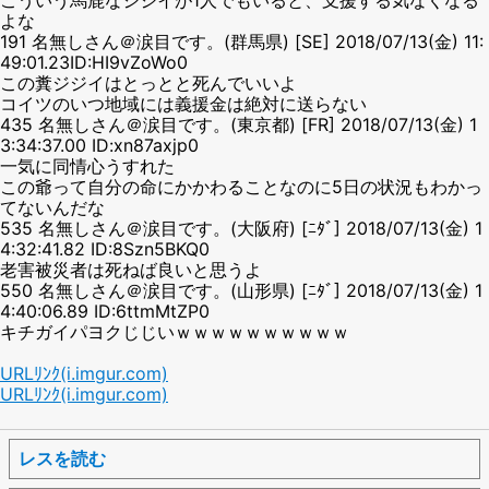
よな
191 名無しさん＠涙目です。(群馬県) [SE] 2018/07/13(金) 11:
49:01.23ID:HI9vZoWo0
この糞ジジイはとっとと死んでいいよ
コイツのいつ地域には義援金は絶対に送らない
435 名無しさん＠涙目です。(東京都) [FR] 2018/07/13(金) 1
3:34:37.00 ID:xn87axjp0
一気に同情心うすれた
この爺って自分の命にかかわることなのに5日の状況もわかっ
てないんだな
535 名無しさん＠涙目です。(大阪府) [ﾆﾀﾞ] 2018/07/13(金) 1
4:32:41.82 ID:8Szn5BKQ0
老害被災者は死ねば良いと思うよ
550 名無しさん＠涙目です。(山形県) [ﾆﾀﾞ] 2018/07/13(金) 1
4:40:06.89 ID:6ttmMtZP0
キチガイパヨクじじいｗｗｗｗｗｗｗｗｗｗ
URLﾘﾝｸ(i.imgur.com)
URLﾘﾝｸ(i.imgur.com)
レスを読む