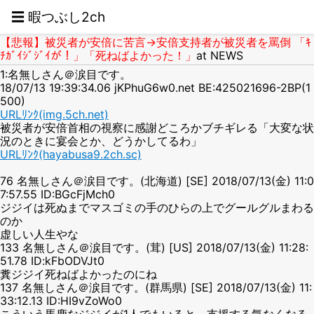
☰ 暇つぶし2ch
【悲報】被災者が安倍に苦言→安倍支持者が被災者を罵倒 「ｷ
ﾁｶﾞｲｼﾞｼﾞｲが！」「死ねばよかった！」
at NEWS
1:名無しさん＠涙目です。
18/07/13 19:39:34.06 jKPhuG6w0.net BE:425021696-2BP(1
500)
URLﾘﾝｸ(img.5ch.net)
被災者が安倍首相の視察に感謝どころかブチギレる「大変な状
況のときに宴会とか、どうかしてるわ」
URLﾘﾝｸ(hayabusa9.2ch.sc)
76 名無しさん＠涙目です。(北海道) [SE] 2018/07/13(金) 11:0
7:57.55 ID:BGcFjMch0
ジジイは死ぬまでマスゴミの手のひらの上でグールグルまわる
のか
虚しい人生やな
133 名無しさん＠涙目です。(茸) [US] 2018/07/13(金) 11:28:
51.78 ID:kFbODVJt0
糞ジジイ死ねばよかったのにね
137 名無しさん＠涙目です。(群馬県) [SE] 2018/07/13(金) 11:
33:12.13 ID:HI9vZoWo0
こういう馬鹿なジジイが1人でもいると、支援する気なくなる