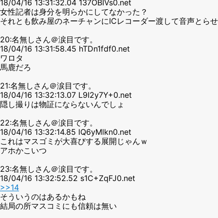
18/04/16 13:31:32.04 137OBIVs0.net
女性記者は身分を明らかにしてなかった？
それとも飲み屋のネーチャンにICレコーダー渡して音声とら
20:名無しさん＠涙目です。
18/04/16 13:31:58.45 hTDn1fdf0.net
ワロタ
馬鹿だろ
21:名無しさん＠涙目です。
18/04/16 13:32:13.07 L9I2y7Y+0.net
隠し撮りは物証にならないんでしょ
22:名無しさん＠涙目です。
18/04/16 13:32:14.85 lQ6yMlkn0.net
これはマスゴミが大喜びする展開じゃんｗ
アホかこいつ
23:名無しさん＠涙目です。
18/04/16 13:32:52.52 s1C+ZqFJ0.net
>>14
そういうのはあるかもね
結局の所マスコミにも信頼は無い