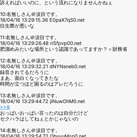
訴えればいいのに、という流れになりませんかねぇ
10:名無しさん＠涙目です。
18/04/16 13:29:15.36 E0paX7qS0.net
往生際が悪いな
11:名無しさん＠涙目です。
18/04/16 13:29:26.48 ri5fpvp00.net
肥溜めみたいな場所という認識であってますか？＞財務省
12:名無しさん＠涙目です。
18/04/16 13:29:32.21 dNYNsneb0.net
録音されてるだろうに
まあ、面白くなってきたな
時間が立つほど困るのはアレだろうに
13:名無しさん＠涙目です。
18/04/16 13:29:44.72 jiNuwOhM0.net
>>8
おっぱいおっぱい言ったのは自分だけど
セクハラはしてねぇとかじゃないの
14:名無しさん＠涙目です。
18/04/16 13:29:54.72 QhyvuMon0.net