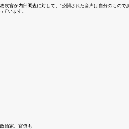
務次官が内部調査に対して、“公開された音声は自分のもので
っています。
政治家、官僚も