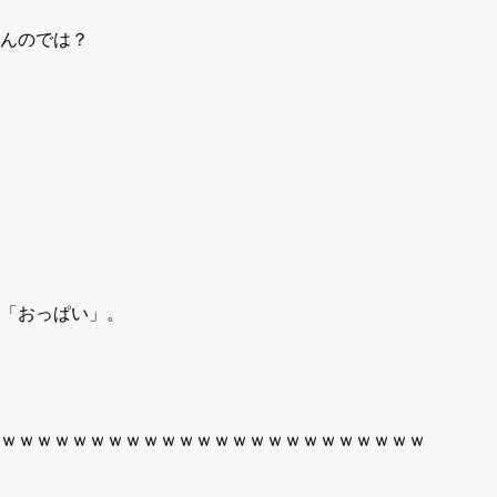
んのでは？
「おっぱい」。
ｗｗｗｗｗｗｗｗｗｗｗｗｗｗｗｗｗｗｗｗｗｗｗｗ