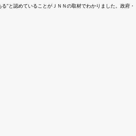
ある”と認めていることがＪＮＮの取材でわかりました。政府・