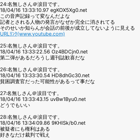
24:名無しさん＠涙目です。
18/04/16 13:33:10.97 egKOX5Xg0.net
この音声記録って変なんだよな
記者とされる人物の発言がなぜか完全に消されてる
そのせいか知らんが会話の前後が成立してないように見える
URLﾘﾝｸ(www.youtube.com)
25:名無しさん＠涙目です。
18/04/16 13:33:22.56 Oz4BDCjn0.net
第二弾があるだろうし週刊誌歓喜だな
26:名無しさん＠涙目です。
18/04/16 13:33:30.54 HD8dhGc30.net
貧困調査官だった可能性があるって事だな
27:名無しさん＠涙目です。
18/04/16 13:33:43.15 uvBw1Byu0.net
どうでもいい
28:名無しさん＠涙目です。
18/04/16 13:34:09.86 9KHlSk/b0.net
被疑者にも権利はある
好きなだけ裁判で戦え