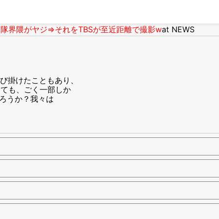
隊界隈がヤジ⇒それをTBSが至近距離で撮影w
at NEWS
び掛けたこともあり、
しても、ごく一部しか
だろうか？我々は