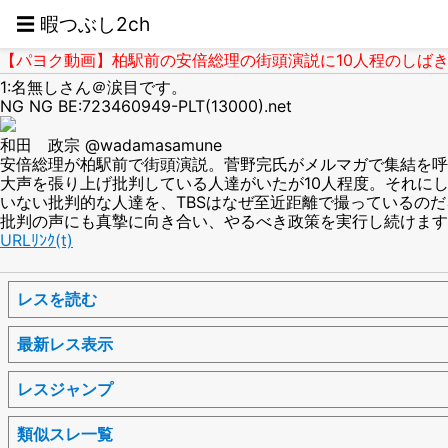
☰ 暇つぶし2ch
【パヨク動画】柏駅前の安倍総理の街頭演説に10人程のしばき
1:名無しさん＠涙目です。
NG NG BE:723460949-PLT(13000).net
和田 政宗 @wadamasamune
安倍総理が柏駅前で街頭演説。菅野完氏がメルマガで集結を呼
大声を張り上げ批判している人達がいたが10人程度。それに
いない批判的な人達を、TBSはなぜ至近距離で撮っているの
批判の声にも真摯に向き合い、やるべき政策を実行し続けます
URLﾘﾝｸ(t)
レスを読む
最新レス表示
レスジャンプ
類似スレ一覧