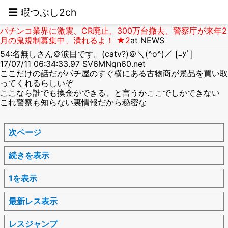
☰ 暇つぶし2ch
パチンコ業界に激震、CR廃止、300万台撤去、警察庁が来年2
月の鬼規制募集中、潰れるよ！ ★2
at NEWS
54:名無しさん＠涙目です。(catv?)＠＼(^o^)／ [ﾆﾀﾞ]
17/07/11 06:34:33.97 SV6MNqn60.net
ここだけの話だがパチ屋のすぐ横にある古物商が景品を買い取
ってくれるらしいぞ
ここなら誰でも換金ができる、と言うかここでしかできない
これ警察も知らない裏情報だから秘密な
次ページ
続きを表示
1を表示
最新レス表示
レスジャンプ