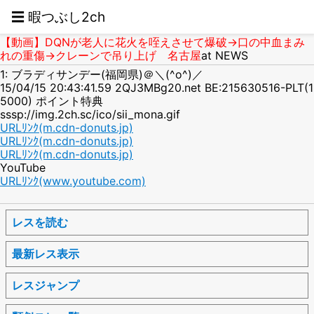
☰ 暇つぶし2ch
【動画】DQNが老人に花火を咥えさせて爆破→口の中血まみ
れの重傷→クレーンで吊り上げ 名古屋
at NEWS
1: ブラディサンデー(福岡県)＠＼(^o^)／
15/04/15 20:43:41.59 2QJ3MBg20.net BE:215630516-PLT(1
5000) ポイント特典
sssp://img.2ch.sc/ico/sii_mona.gif
URLﾘﾝｸ(m.cdn-donuts.jp)
URLﾘﾝｸ(m.cdn-donuts.jp)
URLﾘﾝｸ(m.cdn-donuts.jp)
YouTube
URLﾘﾝｸ(www.youtube.com)
レスを読む
最新レス表示
レスジャンプ