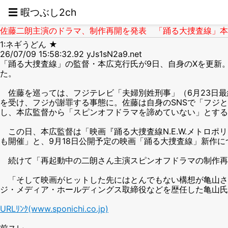
☰ 暇つぶし2ch
佐藤二朗主演のドラマ、制作再開を発表 「踊る大捜査線」本広
1:ネギうどん ★
26/07/09 15:58:32.92 yJs1sN2a9.net
「踊る大捜査線」の監督・本広克行氏が9日、自身のXを更新
た。
佐藤を巡っては、フジテレビ「夫婦別姓刑事」（6月23日最
を受け、フジが謝罪する事態に。佐藤は自身のSNSで「フジ
し、本広監督から「スピンオフドラマを諦めていない」とする
この日、本広監督は「映画『踊る大捜査線N.E.W.メトロ
も開催」と、9月18日公開予定の映画「踊る大捜査線」新作
続けて「再起動中の二朗さん主演スピンオフドラマの制作再
「そして映画がヒットした先にはとんでもない構想が亀山さ
ジ・メディア・ホールディングス取締役などを歴任した亀山氏
URLﾘﾝｸ(www.sponichi.co.jp)
前スレ