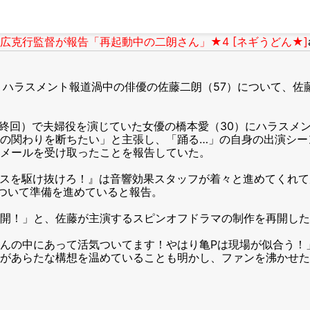
克行監督が報告「再起動中の二朗さん」★4 [ネギうどん★]
。ハラスメント報道渦中の俳優の佐藤二朗（57）について、佐
終回）で夫婦役を演じていた女優の橋本愛（30）にハラスメ
との関わりを断ちたい」と主張し、「踊る…」の自身の出演シ
メールを受け取ったことを報告していた。
ポリスを駆け抜けろ！』は音響効果スタッフが着々と進めてくれ
について準備を進めていると報告。
開！」と、佐藤が主演するスピンオフドラマの制作を再開した
んの中にあって活気ついてます！やはり亀Pは現場が似合う！
があらたな構想を温めていることも明かし、ファンを沸かせた