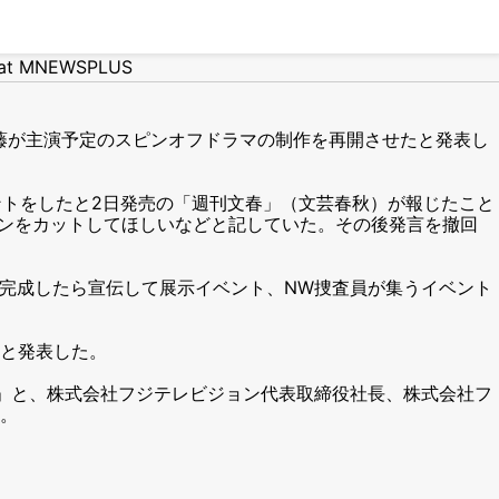
at MNEWSPLUS
藤が主演予定のスピンオフドラマの制作を再開させたと発表し
ントをしたと2日発売の「週刊文春」（文芸春秋）が報じたこと
ーンをカットしてほしいなどと記していた。その後発言を撤回
て完成したら宣伝して展示イベント、NW捜査員が集うイベント
と発表した。
」と、株式会社フジテレビジョン代表取締役社長、株式会社フ
。