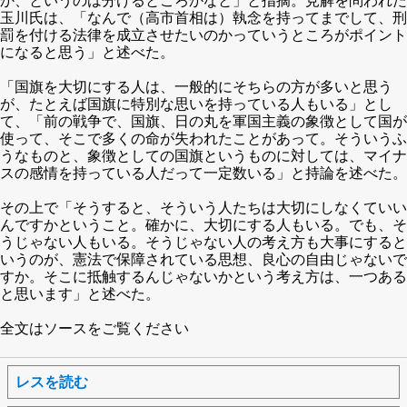
玉川氏は、「なんで（高市首相は）執念を持ってまでして、刑
罰を付ける法律を成立させたいのかっていうところがポイント
になると思う」と述べた。
「国旗を大切にする人は、一般的にそちらの方が多いと思う
が、たとえば国旗に特別な思いを持っている人もいる」とし
て、「前の戦争で、国旗、日の丸を軍国主義の象徴として国が
使って、そこで多くの命が失われたことがあって。そういうふ
うなものと、象徴としての国旗というものに対しては、マイナ
スの感情を持っている人だって一定数いる」と持論を述べた。
その上で「そうすると、そういう人たちは大切にしなくていい
んですかということ。確かに、大切にする人もいる。でも、そ
うじゃない人もいる。そうじゃない人の考え方も大事にすると
いうのが、憲法で保障されている思想、良心の自由じゃないで
すか。そこに抵触するんじゃないかという考え方は、一つある
と思います」と述べた。
全文はソースをご覧ください
レスを読む