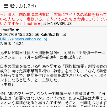
☰ 暇つぶし2ch
玉川徹氏、国旗損壊罪法案に「国旗にマイナスの感情を持って
いる人だって一定数いる。そういう人たちは大切にしなくてい
いんですか」 [muffin★]
at MNEWSPLUS
1:muffin ★
26/07/09 15:50:35.56 KuE/9sZ19.net
URLﾘﾝｸ(news.yahoo.co.jp)
7/9(木) 14:24
元テレビ朝日社員の玉川徹氏は9日、同局系「羽鳥慎一モーニ
ングショー」（月～金曜午前8時）に生出演した。
日本の国旗を傷つける行為を罰する「国旗損壊罪」創設法案の
成立に向けた高市早苗首相の「執念」をめぐり、「なんで執念
を持ってまで、刑罰を付ける法律を成立させたいのかが、ポイ
ントになると思う」と、主張した。
（中略）
番組MCのフリーアナウンサー羽鳥慎一が「世論調査で、半分
以上は『必要ではないか』というのは、たぶん国会は大事でし
ょという感情があると思うんですが、そこと、刑罰をつけます
か、というのは分けるところかなと」と指摘。見解を問われた