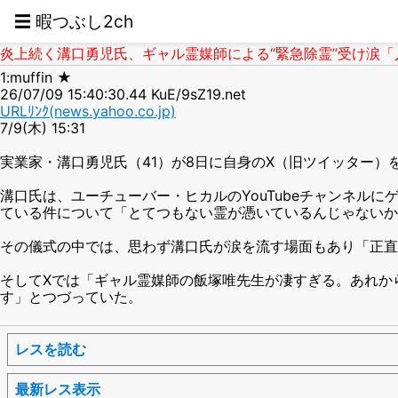
☰ 暇つぶし2ch
炎上続く溝口勇児氏、ギャル霊媒師による“緊急除霊”受け涙「人
1:muffin ★
26/07/09 15:40:30.44 KuE/9sZ19.net
URLﾘﾝｸ(news.yahoo.co.jp)
7/9(木) 15:31
実業家・溝口勇児氏（41）が8日に自身のX（旧ツイッター）
溝口氏は、ユーチューバー・ヒカルのYouTubeチャンネ
ている件について「とてつもない霊が憑いているんじゃないか
その儀式の中では、思わず溝口氏が涙を流す場面もあり「正直
そしてXでは「ギャル霊媒師の飯塚唯先生が凄すぎる。あれか
す」とつづっていた。
レスを読む
最新レス表示