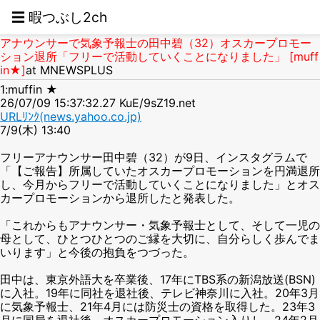
☰ 暇つぶし2ch
アナウンサーで気象予報士の田中碧（32）オスカープロモー
ション退所「フリーで活動していくことになりました」 [muff
in★]
at MNEWSPLUS
1:muffin ★
26/07/09 15:37:32.27 KuE/9sZ19.net
URLﾘﾝｸ(news.yahoo.co.jp)
7/9(木) 13:40
フリーアナウンサー田中碧（32）が9日、インスタグラムで
「【ご報告】所属していたオスカープロモーションを円満退所
し、今月からフリーで活動していくことになりました」とオス
カープロモーションから退所したと発表した。
「これからもアナウンサー・気象予報士として、そして一児の
母として、ひとつひとつのご縁を大切に、自分らしく歩んでま
いります」と今後の抱負をつづった。
田中は、東京外語大を卒業後、17年にTBS系の新潟放送(BSN)
に入社。19年に同社を退社後、テレビ神奈川に入社。20年3月
に気象予報士、21年4月には防災士の資格を取得した。23年3
月に同局を退社後、オスカープロモーション入りし、24年2月