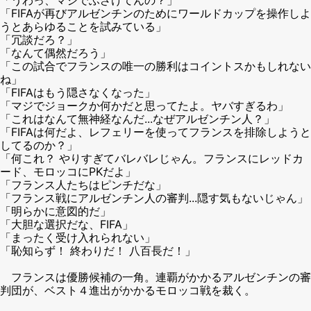
「FIFAが再びアルゼンチンのためにワールドカップを操作しよ
うとあらゆることを試みている」
「冗談だろ？」
「なんて偶然だろう」
「この試合でフランスの唯一の勝利はコイントスかもしれない
ね」
「FIFAはもう隠さなくなった」
「マジでジョークか何かだと思ってたよ。ヤバすぎるわ」
「これはなんて無神経なんだ...なぜアルゼンチン人？」
「FIFAは何だよ、レフェリーを使ってフランスを排除しようと
してるのか？」
「何これ？ やりすぎてバレバレじゃん。フランスにレッドカ
ード、モロッコにPKだよ」
「フランス人たちはピンチだな」
「フランス戦にアルゼンチン人の審判...隠す気もないじゃん」
「明らかに意図的だ」
「大胆な選択だな、FIFA」
「まったく受け入れられない」
「恥知らず！ 終わりだ！ 八百長だ！」
フランスは優勝候補の一角。連覇がかかるアルゼンチンの審
判団が、ベスト４進出がかかるモロッコ戦を裁く。