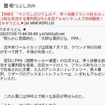
☰ 暇つぶし2ch
【W杯】「マジでふざけてんの？」準々決勝フランス対モロッ
コ戦を担当する審判団が5人全員アルゼンチン人でSNS騒然！
[ネギうどん★]
at MNEWSPLUS
1:ネギうどん ★
26/07/09 11:46:08.88 yJs1sN2a9.net
「明らかに意図的だ」「大胆な選択だな、FIFA」
北中米ワールドカップは現地７月７日、ラウンド16の日程
がすべて終了。８強が出揃った。
翌日にFIFA（国際サッカー連盟）の公式Ｘは、準々決勝を担
当する審判団を発表。注目カードの１つ、フランス対モロッコ
で任命された主審、２人のアシスタントレフェリー、第４審
判、リザーブのアシスタントレフェリーは、いずれもアルゼン
チン人だ。
この人選にはSNS上で様々な反応が寄せられた。
「うわっ、マジでふざけてんの？」