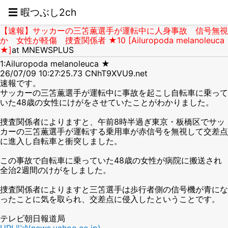
☰ 暇つぶし2ch
【速報】サッカーの三笘薫選手が運転中に人身事故 信号無視
か 女性が軽傷 捜査関係者 ★10 [Ailuropoda melanoleuca
★]
at MNEWSPLUS
1:Ailuropoda melanoleuca ★
26/07/09 10:27:25.73 CNhT9XVU9.net
速報です。
サッカーの三笘薫選手が運転中に事故を起こし自転車に乗って
いた48歳の女性にけがをさせていたことがわかりました。
捜査関係者によりますと、午前8時半過ぎ東京・板橋区でサッ
カーの三笘薫選手が運転する乗用車が赤信号を無視して交差点
に進入し自転車と衝突しました。
この事故で自転車に乗っていた48歳の女性が病院に搬送され
全治2週間のけがをしました。
捜査関係者によりますと三笘選手は歩行者側の信号機が青にな
ったことに気を取られ、交差点に侵入したということです。
テレビ朝日報道局
URLﾘﾝｸ(news.yahoo.co.jp)