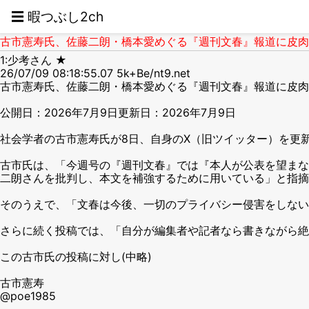
☰ 暇つぶし2ch
古市憲寿氏、佐藤二朗・橋本愛めぐる『週刊文春』報道に皮肉
1:少考さん ★
26/07/09 08:18:55.07 5k+Be/nt9.net
古市憲寿氏、佐藤二朗・橋本愛めぐる『週刊文春』報道に皮肉「
公開日：2026年7月9日更新日：2026年7月9日
社会学者の古市憲寿氏が8日、自身のX（旧ツイッター）を更
古市氏は、「今週号の『週刊文春』では『本人が公表を望まな
二朗さんを批判し、本文を補強するために用いている」と指摘
そのうえで、「文春は今後、一切のプライバシー侵害をしない
さらに続く投稿では、「自分が編集者や記者なら書きながら絶
この古市氏の投稿に対し(中略)
古市憲寿
@poe1985