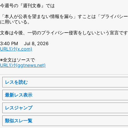
今週号の『週刊文春』では
「本人が公表を望まない情報を漏ら」すことは「プライバシー
に用いている。
文春は今後、一切のプライバシー侵害をしないという宣言です
3:40 PM Jul 8, 2026
URLﾘﾝｸ(x.com)
※全文はソースで
URLﾘﾝｸ(ggtnews.net)
レスを読む
最新レス表示
レスジャンプ
類似スレ一覧