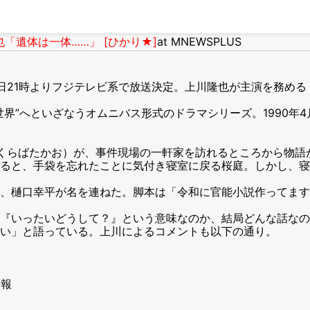
「遺体は一体……」 [ひかり★]
at MNEWSPLUS
27日21時よりフジテレビ系で放送決定。上川隆也が主演を務め
界”へといざなうオムニバス形式のドラマシリーズ。1990年
くらばたかお）が、事件現場の一軒家を訪れるところから物語
ると、手袋を忘れたことに気付き寝室に戻る桜庭。しかし、寝
、樋口幸平が名を連ねた。脚本は「令和に官能小説作ってます
『いったいどうして？』という意味なのか、結局どんな話なの
い」と語っている。上川によるコメントも以下の通り。
情報