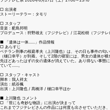
□ 出演者
ストーリーテラー：タモリ
□ スタッフ
音楽：蓜島邦明
プロデュース：狩野雄太（フジテレビ）/ 江花松樹（フジテレビ）
■ 「遺体は一体……」作品情報
□ あらすじ
ベテラン刑事の桜庭孝夫（上川隆也）は、その日も事件の匂
（樋口幸平）が到着。そして2階の寝室には、男女の遺体が横
先ほどあったはずの女の遺体が消えていた。あり得ない事態に
ていて……。
□ スタッフ・キャスト
脚本：我人祥太
演出：紙谷楓
出演：上川隆也 / 髙橋洋 / 樋口幸平ほか
■ 上川隆也 コメント
□ 「世にも奇妙な物語」に出演が決まって
これまでフジテレビさんの作品には何度も出させていただき、