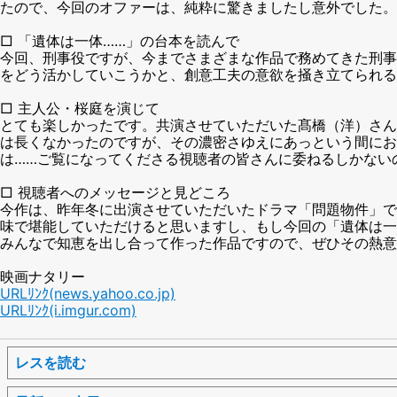
たので、今回のオファーは、純粋に驚きましたし意外でした。
□ 「遺体は一体……」の台本を読んで
今回、刑事役ですが、今までさまざまな作品で務めてきた刑事
をどう活かしていこうかと、創意工夫の意欲を掻き立てられる
□ 主人公・桜庭を演じて
とても楽しかったです。共演させていただいた髙橋（洋）さん
は長くなかったのですが、その濃密さゆえにあっという間にお
は……ご覧になってくださる視聴者の皆さんに委ねるしかない
□ 視聴者へのメッセージと見どころ
今作は、昨年冬に出演させていただいたドラマ「問題物件」で
味で堪能していただけると思いますし、もし今回の「遺体は一
みんなで知恵を出し合って作った作品ですので、ぜひその熱意
映画ナタリー
URLﾘﾝｸ(news.yahoo.co.jp)
URLﾘﾝｸ(i.imgur.com)
レスを読む