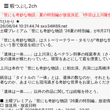
☰ 暇つぶし2ch
「世にも奇妙な物語」夏の特別編が放送決定、1作目は上川隆也
1:ひかり ★
26/06/04 10:31:44.74 sxo34IK69.net
土曜プレミアム「世にも奇妙な物語 '26夏の特別編」が6月
「世にも奇妙な物語」はストーリーテラー・タモリが“奇妙な世
という形で放送を続けている。
「遺体は一体……」は上川演じるベテラン刑事の桜庭孝夫（さ
女の遺体が横たわっていた。寝室をあとにして庭を捜査してい
上川は本作で「世にも奇妙な物語」に初出演。共演には髙橋洋
紙谷は「タイトルの『一体』とは、遺体の数なのか、それとも
者なのか、あまりにも混沌過ぎる奇妙な世界をお楽しみくださ
「遺体は一体……」以外の作品に関しては続報を待とう。
■ 土曜プレミアム「世にも奇妙な物語 '26夏の特別編」放送
□ 放送局・放送日時
フジテレビ系 2026年6月27日（土）21:00～23:10