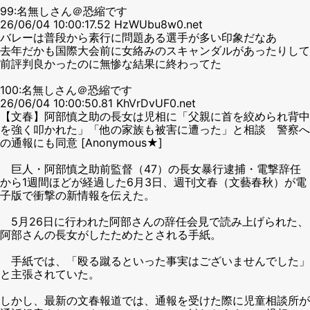
99:名無しさん＠恐縮です
26/06/04 10:00:17.52 HzWUbu8w0.net
バレーは普段から素行に問題ある選手が多い印象だなあ
去年だかも国際大会前に女絡みのスキャンダルがあったりして
前評判良かったのに無惨な結果に終わってた
100:名無しさん＠恐縮です
26/06/04 10:00:50.81 KhVrDvUF0.net
【文春】阿部慎之助の長女は児相に「父親に首を絞められ背中
を強く叩かれた」「他の家族も被害に遭った」と相談 警察へ
の通報にも同意 [Anonymous★]
巨人・阿部慎之助前監督（47）の長女暴行逮捕・電撃辞任
から1週間ほどが経過した6月3日、週刊文春（文藝春秋）が電
子版で衝撃の新情報を伝えた。
5月26日に行われた阿部さんの辞任会見で読み上げられた、
阿部さんの長女がしたためたとされる手紙。
手紙では、「殴る蹴るといった事実はございませんでした」
と主張されていた。
しかし、最新の文春報道では、通報を受けた際に児童相談所が