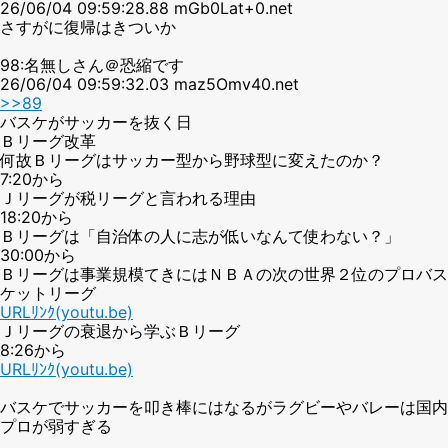
26/06/04 09:59:28.88 mGb0Lat+0.net
さすがに復帰はきついか
98:名無しさん＠恐縮です
26/06/04 09:59:32.03 maz5Omv40.net
>>89
バスケがサッカーを抜く日
Ｂリーグ改革
何故Ｂリーグはサッカー型から野球型に変えたのか？
7:20から
Ｊリーグが税リーグと言われる理由
18:20から
Ｂリーグは「自治体の人に志が低いなんて使わない？」
30:00から
Ｂリーグは事業規模てきにはＮＢＡの次の世界２位のプロバス
ケットリーグ
URLﾘﾝｸ(youtu.be)
Ｊリーグの衰退から学ぶＢリーグ
8:26から
URLﾘﾝｸ(youtu.be)
バスケでサッカーを叩き棒にはなるがラグビーやバレーは国内
プロが弱すぎる