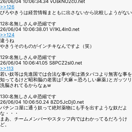
26/06/04 10:06:34.34 vUskNO2c0.net
>>126
ぴろやきうは経営情報まともに出さないから比較しようがない
128:名無しさん＠恐縮です
26/06/04 10:06:38.01 Vi1KL4ln0.net
>>124
違うね
やきうそのものがインチキなんですよ（笑）
129:名無しさん＠恐縮です
26/06/04 10:06:41.05 S8PCZ2sl0.net
>>113
若い奴等は先進国では合法な事や実は酒タバコより無害な事を
知ってるけど昭和脳の老害は｢大麻＝恐ろしい麻薬｣とガッツリ
洗脳されてるからなぁw
130:名無しさん＠恐縮です
26/06/04 10:06:50.24 8ZD5JcDj0.net
パチンコ屋に通う奴って絶対薬物にも手を出すような奴だよ
な・・・
まあ、チームメンバーやスタッフ内ではわかってるだろうけ
ど。