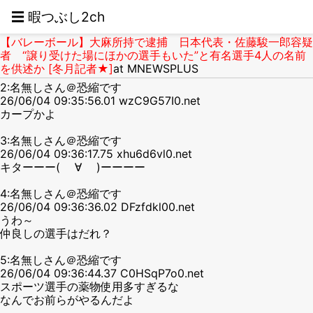
☰ 暇つぶし2ch
【バレーボール】大麻所持で逮捕 日本代表・佐藤駿一郎容疑
者 “譲り受けた場にほかの選手もいた”と有名選手4人の名前
を供述か [冬月記者★]
at MNEWSPLUS
2:名無しさん＠恐縮です
26/06/04 09:35:56.01 wzC9G57I0.net
カープかよ
3:名無しさん＠恐縮です
26/06/04 09:36:17.75 xhu6d6vl0.net
キターーー( ゚∀ ゚)ーーーー
4:名無しさん＠恐縮です
26/06/04 09:36:36.02 DFzfdkl00.net
うわ～
仲良しの選手はだれ？
5:名無しさん＠恐縮です
26/06/04 09:36:44.37 C0HSqP7o0.net
スポーツ選手の薬物使用多すぎるな
なんでお前らがやるんだよ