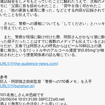
通話録音をしメモもとっていたことに触れたうえで、児相のメ
モに「父親に首を絞められたこと」「背中を強く叩かれたこ
と」「他の家族も被害に遭った」などとする内容が記録されて
いたことを伝えている。
さらに、警察への通報についても「してください」とハッキ
リ答えていたという。
また、警察が現場に駆け付けた際、阿部さんがかなり酒に酔
った様子だったことはすでに複数のメディアも伝えているとお
りだが、文春では阿部さんの呼気からはビール10杯以上の酒
量に相当しうる1リットル中のアルコール濃度“約0.65mg”が検
出されたという捜査関係者の話も報じている。
URLﾘﾝｸ(the-audience-news.com)
参考
巨人・阿部慎之助前監督「警察への110番メモ」を入手
URLﾘﾝｸ(bunshun.jp)
101:名無しさん＠恐縮です
26/06/04 10:01:31.99 S8PCZ2sl0.net
酒より無害なら合法化したら良いじゃん