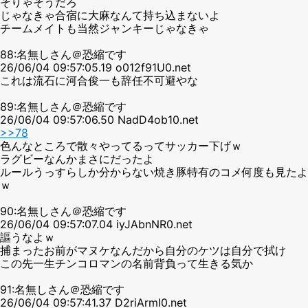
そりゃそうだろ
じゃなきゃ合宿に大麻なんて持ち込まないよ
チームメイトも当然ジャンキーじゃなきゃ
88:名無しさん＠恐縮です
26/06/04 09:57:05.19 o012f91U0.net
これは流石に河合俊一も辞任不可避やな
89:名無しさん＠恐縮です
26/06/04 09:57:06.50 NadD4ob10.net
>>78
色んなところで散々やってるってサッカー下げｗ
ラグビーなんかまさにだったよ
ルールうっすらしか分からない焼き豚特有のコメ何度も見たよ
ｗ
90:名無しさん＠恐縮です
26/06/04 09:57:07.04 iyJAbnNR0.net
謳うなよｗ
捕まったお前がマヌケなんだから自分のケツは自分で拭け
この先一生チンコロマンの名前背負って生きる気か
91:名無しさん＠恐縮です
26/06/04 09:57:41.37 D2riArmI0.net