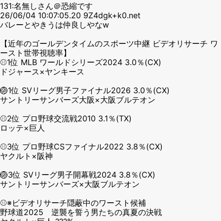
131:名無しさん＠恐縮です
26/06/04 10:07:05.20 9Z4dgk+k0.net
バレーとやきうは仲良しやなw
【近年のゴールデンタイムのスポーツ中継 ビデオリサーチ ワ
ースト世帯視聴率】
⚾1位 MLB ワールドシリーズ2024 3.0％(CX)
ドジャース×ヤンキース
🏐1位 SVリーグ男子ファイナル2026 3.0％(CX)
サントリーサンバーズ大阪×大阪ブルテオン
⚾2位 プロ野球交流戦2010 3.1％(TX)
ロッテ×巨人
⚾3位 プロ野球CSファイナル2022 3.8％(CX)
ヤクルト×阪神
🏐3位 SVリーグ男子開幕戦2024 3.8％(CX)
サントリーサンバーズ×大阪ブルテオン
⚾※ビデオリサーチ隠蔽中のワースト候補
野球道2025 逆襲を誓う男たちの真夏の決戦