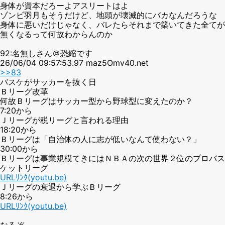
身体が資本だろーよアスリートはよ
ゾンビ羽月もそうだけど、地頭が壊滅的にバカなんだろうな
身体に悪いだけじゃなく、バレたらそれまで築いてきた全てが
無くなるって何故わからんのか
92:名無しさん＠恐縮です
26/06/04 09:57:53.97 maz5Omv40.net
>>83
バスケがサッカーを抜く日
Ｂリーグ改革
何故Ｂリーグはサッカー型から野球型に変えたのか？
7:20から
Ｊリーグが税リーグと言われる理由
18:20から
Ｂリーグは「自治体の人に志が低いなんて使わない？」
30:00から
Ｂリーグは事業規模てきにはＮＢＡの次の世界２位のプロバス
ケットリーグ
URLﾘﾝｸ(youtu.be)
Ｊリーグの衰退から学ぶＢリーグ
8:26から
URLﾘﾝｸ(youtu.be)
なるぞ