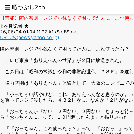
☰ 暇つぶし2ch
【芸能】陣内智則 レジで小銭なくて困ってた人に「これ使った
1:冬月記者 ★
26/06/04 01:04:11.97 k1I/SjoB9.net
URLﾘﾝｸ(news.yahoo.co.jp)
陣内智則 レジで小銭なくて困ってた人に「これ使ったら？」
テレビ東京「ありえへん∞世界」が２日に放送された。
この日は「昭和の常識は令和の非常識世代！？ＳＰ」を進行
陣内智則は「ありえへん」体験として、大阪のコンビニでの
「小っちゃい話やけど、これ、ありえへんなと思うのが。（
を買ってレジで渡したら、４３２円か…。なんか『２円がない
「おっちゃんが『ない！２円ない、２円ない！ちょっと待っ
ら『おっちゃん…』って、１０円渡したんよ」と振り返った。
「『おっちゃん、これ使ったら？』って。『おおっ…』って
んですよ。えー？マジか？こいつ…と思って」と笑わせた。