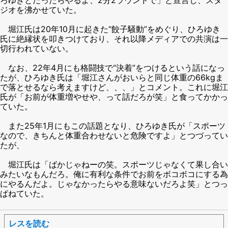
ジオを沸かせていた。
堀江氏は20年10月に起きた“餃子騒動”をめぐり、ひろゆき
氏に絶縁状を叩きつけており、それ以降メディアでの共演は一
切行われていない。
なお、22年4月にも格闘技で“決着”をつけるという話になっ
たが、ひろゆき氏は「堀江さんがおいらと同じ体重の66kgま
で落とせるなら考えますけど、、、」とコメント。これに堀江
氏が「お前が体重増やせや、って話だろが笑」と食ってかかっ
ていた。
また25年1月にもこの話題となり、ひろゆき氏が「スポーツ
なので、きちんと体重合わせないと危険ですよ」とつづってい
たが、
堀江氏は「ばかじゃねーの笑。スポーツじゃなくて果し合い
みたいなもんだろ。俺に有利な条件でお前をボコボコにする為
にやるんだよ。じゃなかったらやる意味ないだろよ笑」とつっ
ぱねていた。
レスを読む