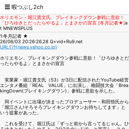
☰ 暇つぶし2ch
ホリエモン・堀江貴文氏、ブレイキングダウン参戦に意欲！
「ひろゆきとだったらやるよ」とまさかの宣言 [冬月記者★]
a
t MNEWSPLUS
1:冬月記者 ★
26/06/03 20:26:26.28 Q+vid+Ru9.net
URLﾘﾝｸ(news.yahoo.co.jp)
ホリエモン、ブレイキングダウン参戦に意欲！「ひろゆきとだ
ったらやるよ」とまさかの宣言
実業家・堀江貴文氏（53）が3日に配信されたYouTube経営
エンタメ番組「REAL VALUE」に出演し、格闘技大会「Brea
kingDown(ブレイキングダウン)」参戦に意欲を示した。
同イベントに出場が決まったプロデューサー・和田悟氏から
「堀江さん!そろそろブレイキングダウンお待ちしてます」と
いう提案があった。
これを受けて、堀江氏は「ずっと前から言ってるじゃん。ひ
ろゆきとだったらやるよ、2分2ラウンドで」と宣言し、スタ