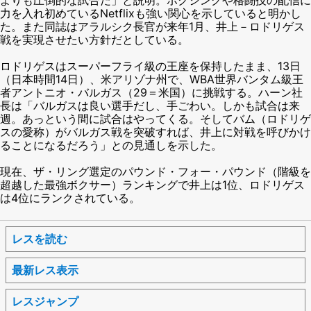
力を入れ初めているNetflixも強い関心を示していると明かし
た。また同誌はアラルシク長官が来年1月、井上－ロドリゲス
戦を実現させたい方針だとしている。
ロドリゲスはスーパーフライ級の王座を保持したまま、13日
（日本時間14日）、米アリゾナ州で、WBA世界バンタム級王
者アントニオ・バルガス（29＝米国）に挑戦する。ハーン社
長は「バルガスは良い選手だし、手ごわい。しかも試合は来
週。あっという間に試合はやってくる。そしてバム（ロドリゲ
スの愛称）がバルガス戦を突破すれば、井上に対戦を呼びかけ
ることになるだろう」との見通しを示した。
現在、ザ・リング選定のパウンド・フォー・パウンド（階級を
超越した最強ボクサー）ランキングで井上は1位、ロドリゲス
は4位にランクされている。
レスを読む
最新レス表示
レスジャンプ