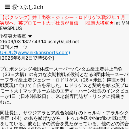
☰ 暇つぶし2ch
【ボクシング】井上尚弥－ジェシー・ロドリゲス戦27年１月
実現へ、英プロモート大手社長が自信 [征夷大将軍★]
at MN
EWSPLUS
1:征夷大将軍 ★
26/06/03 18:27:43.14 usmy0ajc9.net
日刊スポーツ
URLﾘﾝｸ(www.nikkansports.com)
[2026年6月2日17時58分]
プロボクシング4団体統一スーパーバンタム級王者井上尚弥
（33＝大橋）の有力な次期挑戦者候補となる3団体統一スーパ
ーフライ級王者ジェシー・ロドリゲス（26＝米国）陣営が対
戦実現に向けて自信を示した。ロドリゲスと契約を結ぶ英プロ
モート大手マッチルーム社のエディ・ハーン社長のインタビュ
ーが1日（日本時間2日）、米老舗専門誌ザ・リングに掲載さ
れた。
同社長は、サウジアラビア総合娯楽庁のトゥルキ・アラルシク
長官（44）の名を挙げながら「トゥルキ氏やNetflixと既に話
をしている。彼らはその試合を見たがっている。他のどの試合
よりも圧倒的な試合だ」と説明。ボクシングや格闘技の配信に