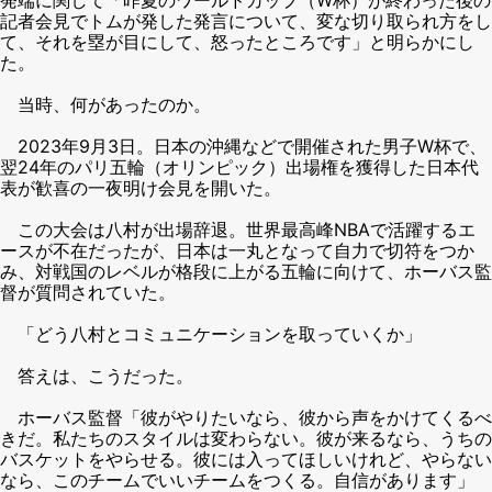
記者会見でトムが発した発言について、変な切り取られ方をし
て、それを塁が目にして、怒ったところです」と明らかにし
た。
当時、何があったのか。
2023年9月3日。日本の沖縄などで開催された男子W杯で、
翌24年のパリ五輪（オリンピック）出場権を獲得した日本代
表が歓喜の一夜明け会見を開いた。
この大会は八村が出場辞退。世界最高峰NBAで活躍するエ
ースが不在だったが、日本は一丸となって自力で切符をつか
み、対戦国のレベルが格段に上がる五輪に向けて、ホーバス監
督が質問されていた。
「どう八村とコミュニケーションを取っていくか」
答えは、こうだった。
ホーバス監督「彼がやりたいなら、彼から声をかけてくるべ
きだ。私たちのスタイルは変わらない。彼が来るなら、うちの
バスケットをやらせる。彼には入ってほしいけれど、やらない
なら、このチームでいいチームをつくる。自信があります」