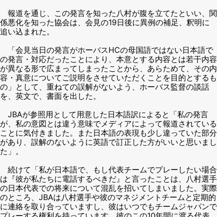
報道を通じ、この発言を知った八村が腹を立てたといい、関
係悪化を知った協会は、会見の19日後に異例の補足、釈明に
追い込まれた。
「会見当日の発言がホーバスHCの母国語ではない日本語で
の発言・対応だったことにより、本意とする内容とは若干内容
が異なる形で広まってしまったことから、あらためて、その内
容・真意についてご説明をさせていただくことを目的とするも
の」として、重ねての誤解がないよう、ホーバス監督の談話
を、英文で、書面を出した。
JBAが参照用として用意した日本語訳によると「私の発言
が、私の意図とは違う意味でメディアによって報道されている
ことに気付きました。また日本語の表現も少し違っていた部分
があり、誤解のないように英語で訂正した方がいいと思いまし
た」。
続けて「私が日本語で、もし代表チームでプレーしたい場合
は『彼が私たちに電話するべきだ』と言ったことは、八村選手
の日本代表での将来について混乱を招いてしまいました。実際
のところ、JBAは八村選手や彼のマネジメントチームと定期的
に連絡を取り合っていますし、彼はいつでもチームジャパンで
プレーする権利を持っています。彼のこの10年間に渡る代表