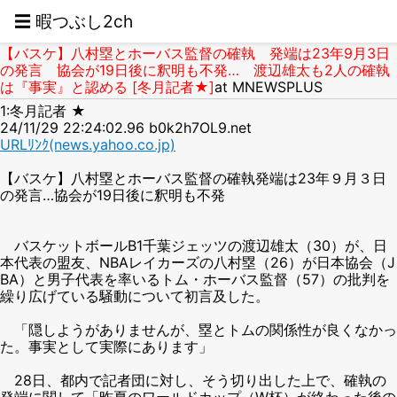
☰ 暇つぶし2ch
【バスケ】八村塁とホーバス監督の確執 発端は23年9月3日
の発言 協会が19日後に釈明も不発… 渡辺雄太も2人の確執
は『事実』と認める [冬月記者★]
at MNEWSPLUS
1:冬月記者 ★
24/11/29 22:24:02.96 b0k2h7OL9.net
URLﾘﾝｸ(news.yahoo.co.jp)
【バスケ】八村塁とホーバス監督の確執発端は23年９月３日
の発言…協会が19日後に釈明も不発
バスケットボールB1千葉ジェッツの渡辺雄太（30）が、日
本代表の盟友、NBAレイカーズの八村塁（26）が日本協会（J
BA）と男子代表を率いるトム・ホーバス監督（57）の批判を
繰り広げている騒動について初言及した。
「隠しようがありませんが、塁とトムの関係性が良くなかっ
た。事実として実際にあります」
28日、都内で記者団に対し、そう切り出した上で、確執の
発端に関して「昨夏のワールドカップ（W杯）が終わった後の