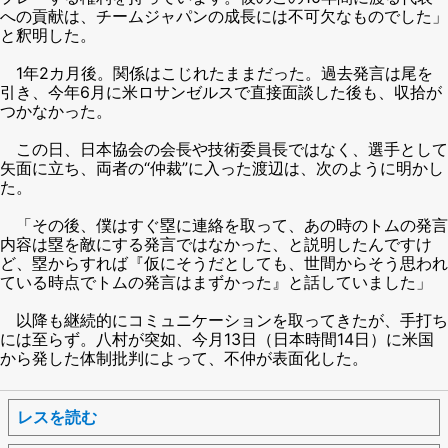
への貢献は、チームジャパンの成長には不可欠なものでした」
と釈明した。
1年2カ月後。関係はこじれたままだった。過去発言は尾を
引き、今年6月に米ロサンゼルスで直接面談した後も、収拾が
つかなかった。
この日、日本協会の会長や技術委員長ではなく、選手として
矢面に立ち、両者の“仲裁”に入った渡辺は、次のように明かし
た。
「その後、僕はすぐ塁に連絡を取って、あの時のトムの発言
内容は塁を敵にする発言ではなかった、と説明したんですけ
ど、塁からすれば『仮にそうだとしても、世間からそう思われ
ている時点でトムの発言はまずかった』と話していました」
以降も継続的にコミュニケーションを取ってきたが、手打ち
には至らず。八村が突如、今月13日（日本時間14日）に米国
から発した体制批判によって、不仲が表面化した。
レスを読む