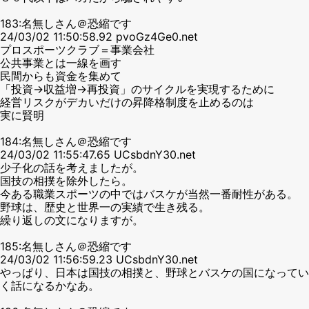
183:名無しさん＠恐縮です
24/03/02 11:50:58.92 pvoGz4Ge0.net
プロスポーツクラブ＝事業会社
公共事業とは一線を画す
民間からも資金を集めて
「投資→収益増→再投資」のサイクルを実現するために
経営リスクがデカいだけの昇降格制度を止めるのは
実に賢明
184:名無しさん＠恐縮です
24/03/02 11:55:47.65 UCsbdnY30.net
少子化の話を考えましたが。
国技の相撲を除外したら。
今ある職業スポーツの中ではバスケが当然一番耐性がある。
野球は、歴史と世界一の実績で生き残る。
繰り返しの文になりますが。
185:名無しさん＠恐縮です
24/03/02 11:56:59.23 UCsbdnY30.net
やっぱり、日本は国技の相撲と、野球とバスケの国になってい
く話になるかなあ。