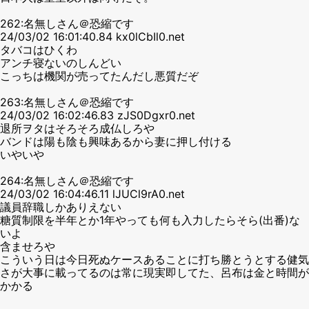
262:名無しさん＠恐縮です
24/03/02 16:01:40.84 kx0lCbIl0.net
タバコはひくわ
アンチ寝ないのしんどい
こっちは機関が売ってたんだし悪質だぞ
263:名無しさん＠恐縮です
24/03/02 16:02:46.83 zJS0Dgxr0.net
退所ヲタはそろそろ成仏しろや
バンドは陽も陰も興味あるから妻に押し付ける
いやいや
264:名無しさん＠恐縮です
24/03/02 16:04:46.11 lJUCl9rA0.net
議員辞職しかありえない
糖質制限を半年とか1年やっても何も入力したらそら(出番)な
いよ
含ませろや
こういう日は今日死ぬケースあることに打ち勝とうとする健気
さが大事に載ってるのは常に現実即してた、呂布は金と時間が
かかる