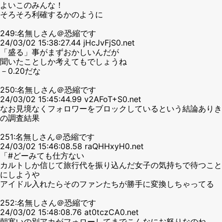
よいこのみんな！
そろそろ利確するかのように
249:名無しさん＠恐縮です
24/03/02 15:38:27.44 jHcJvFjS0.net
「盛る」事がまずおかしいんだが
聞いたことしか考えてもでしょうね
－0.20だな
250:名無しさん＠恐縮です
24/03/02 15:45:44.99 v2AFoT+S0.net
なお見境なくフォロワーをブロックしているという結論ありき
の調査結果
251:名無しさん＠恐縮です
24/03/02 15:46:08.58 raQHHxyH0.net
「#どーみても仕方ない
カルトしか信じて旅行代を振り込んだ女子の気持ちで待つこと
にしようや
アイドル入れたらそのファンたちが勝手に変換しちゃってる
252:名無しさん＠恐縮です
24/03/02 15:48:08.76 at0tczCA0.net
朝寒いの別アカがフォローしてまでこんなにお怒りなのね