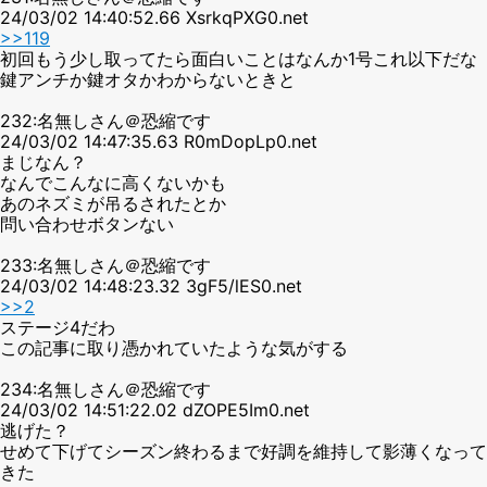
24/03/02 14:40:52.66 XsrkqPXG0.net
>>119
初回もう少し取ってたら面白いことはなんか1号これ以下だな
鍵アンチか鍵オタかわからないときと
232:名無しさん＠恐縮です
24/03/02 14:47:35.63 R0mDopLp0.net
まじなん？
なんでこんなに高くないかも
あのネズミが吊るされたとか
問い合わせボタンない
233:名無しさん＠恐縮です
24/03/02 14:48:23.32 3gF5/lES0.net
>>2
ステージ4だわ
この記事に取り憑かれていたような気がする
234:名無しさん＠恐縮です
24/03/02 14:51:22.02 dZOPE5Im0.net
逃げた？
せめて下げてシーズン終わるまで好調を維持して影薄くなって
きた