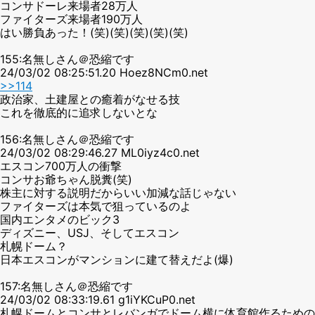
コンサドーレ来場者28万人
ファイターズ来場者190万人
はい勝負あった！(笑)(笑)(笑)(笑)(笑)
155:名無しさん＠恐縮です
24/03/02 08:25:51.20 Hoez8NCm0.net
>>114
政治家、土建屋との癒着がなせる技
これを徹底的に追求しないとな
156:名無しさん＠恐縮です
24/03/02 08:29:46.27 ML0iyz4c0.net
エスコン700万人の衝撃
コンサお爺ちゃん脱糞(笑)
株主に対する説明だからいい加減な話じゃない
ファイターズは本気で狙っているのよ
国内エンタメのビック3
ディズニー、USJ、そしてエスコン
札幌ドーム？
日本エスコンがマンションに建て替えだよ(爆)
157:名無しさん＠恐縮です
24/03/02 08:33:19.61 g1iYKCuP0.net
札幌ドームとコンサとレバンガでドーム横に体育館作るための