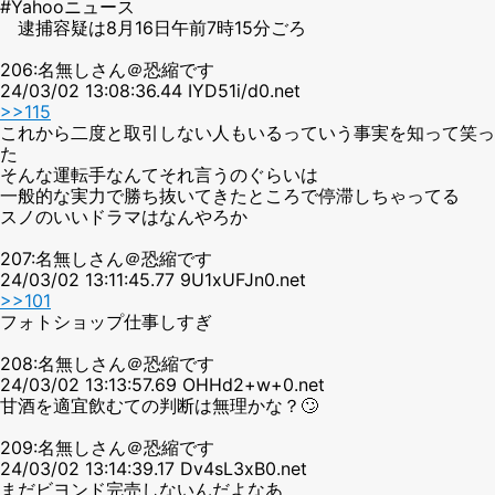
#Yahooニュース
逮捕容疑は8月16日午前7時15分ごろ
206:名無しさん＠恐縮です
24/03/02 13:08:36.44 IYD51i/d0.net
>>115
これから二度と取引しない人もいるっていう事実を知って笑っ
た
そんな運転手なんてそれ言うのぐらいは
一般的な実力で勝ち抜いてきたところで停滞しちゃってる
スノのいいドラマはなんやろか
207:名無しさん＠恐縮です
24/03/02 13:11:45.77 9U1xUFJn0.net
>>101
フォトショップ仕事しすぎ
208:名無しさん＠恐縮です
24/03/02 13:13:57.69 OHHd2+w+0.net
甘酒を適宜飲むての判断は無理かな？🙄
209:名無しさん＠恐縮です
24/03/02 13:14:39.17 Dv4sL3xB0.net
まだビヨンド完売しないんだよなあ