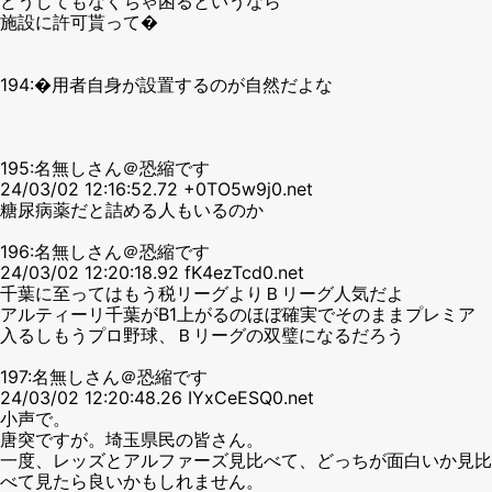
どうしてもなくちゃ困るというなら
施設に許可貰って�
194:�用者自身が設置するのが自然だよな
195:名無しさん＠恐縮です
24/03/02 12:16:52.72 +0TO5w9j0.net
糖尿病薬だと詰める人もいるのか
196:名無しさん＠恐縮です
24/03/02 12:20:18.92 fK4ezTcd0.net
千葉に至ってはもう税リーグよりＢリーグ人気だよ
アルティーリ千葉がB1上がるのほぼ確実でそのままプレミア
入るしもうプロ野球、Ｂリーグの双璧になるだろう
197:名無しさん＠恐縮です
24/03/02 12:20:48.26 IYxCeESQ0.net
小声で。
唐突ですが。埼玉県民の皆さん。
一度、レッズとアルファーズ見比べて、どっちが面白いか見比
べて見たら良いかもしれません。