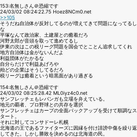
153:名無しさん＠恐縮です
24/03/02 08:24:22.75 Hoez8NCm0.net
>>105
そうだね自治体が反対してるのが増えてきて問題になってるし
な
平塚なんて政治家、土建屋との癒着だろ
河野太郎が音頭を取って進めてるし
伊東の次はこの税リーグ問題を国会でとことん追求してくれ
地方自治体は金がないんだよ
利益団体がたかるな
自分らだけで利益あげろや
殆どの企業はそうしてるだろ
税リーグは癒着という暗黒面があり過ぎる
154:名無しさん＠恐縮です
24/03/02 08:25:28.42 ML0iyz4c0.net
サンフレッチェもレバンガも立場を弁えている。
地元の覇者、プロ野球との共存を選択
サンフレッチェはカープの全面バックアップを受けて順調なス
タート。
それに対してコンサドーレ札幌
北海道の王であるファイターズに因縁を付け誹謗中傷を繰り返
してきた。しかし勝敗を決めるのは北海道の民。