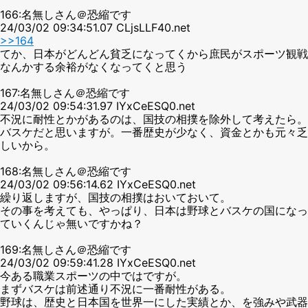
166:名無しさん＠恐縮です
24/03/02 09:34:51.07 CLjsLLF40.net
>>164
てか、日本がどんどん貧乏になってくから庶民がスポーツ観戦
なんかする余裕がなくなってくと思う
167:名無しさん＠恐縮です
24/03/02 09:54:31.97 IYxCeESQ0.net
不況に耐性とかがあるのは、国技の相撲を除外して考えたら。
バスケだと思いますが。一番歴史が少なく、資金とかも元々乏
しいから。
168:名無しさん＠恐縮です
24/03/02 09:56:14.62 IYxCeESQ0.net
繰り返しますが、国技の相撲はおいておいて。
その事を考えても、やっぱり、日本は野球とバスケの国になっ
ていくんじゃ無いですかね？
169:名無しさん＠恐縮です
24/03/02 09:59:41.28 IYxCeESQ0.net
今ある職業スポーツの中ではですが。
まずバスケは前述通り不況に一番耐性がある。
野球は、歴史と日本国を世界一にした実績とか、を強みや武器