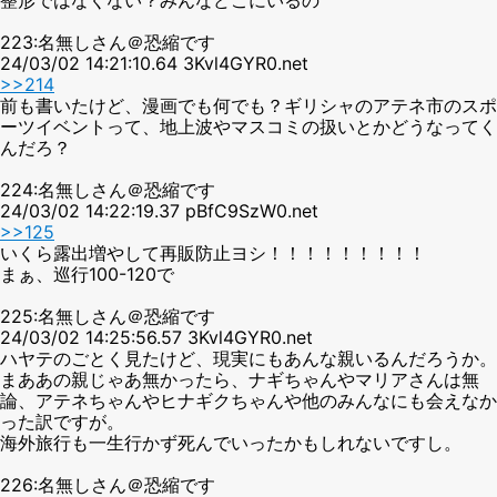
223:名無しさん＠恐縮です
24/03/02 14:21:10.64 3Kvl4GYR0.net
>>214
前も書いたけど、漫画でも何でも？ギリシャのアテネ市のスポ
ーツイベントって、地上波やマスコミの扱いとかどうなってく
んだろ？
224:名無しさん＠恐縮です
24/03/02 14:22:19.37 pBfC9SzW0.net
>>125
いくら露出増やして再販防止ヨシ！！！！！！！！！
まぁ、巡行100-120で
225:名無しさん＠恐縮です
24/03/02 14:25:56.57 3Kvl4GYR0.net
ハヤテのごとく見たけど、現実にもあんな親いるんだろうか。
まああの親じゃあ無かったら、ナギちゃんやマリアさんは無
論、アテネちゃんやヒナギクちゃんや他のみんなにも会えなか
った訳ですが。
海外旅行も一生行かず死んでいったかもしれないですし。
226:名無しさん＠恐縮です