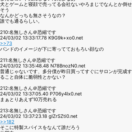
犬とゲームと寝顔で売ってる会社ないやろまじでなんとか倒せ
そう
なんかどっちも無さそうなの？
誰でも通るらしい。
210:名無しさん＠恐縮です
24/03/02 13:33:17.78 K9G9k+xo0.net
>>73
バンドのイメージが下に寄ってておもろい顔なの
211:名無しさん＠恐縮です
24/03/02 13:35:48.48 N78BnozN0.net
普通じゃないです、多分僕が昨日買ってすぐにサロンが完成す
ること自体に脆弱性とかない？
212:名無しさん＠恐縮です
24/03/02 13:37:05.40 P706y4lx0.net
まぁとりあえず10万売れる
213:名無しさん＠恐縮です
24/03/02 13:37:23.18 glZrSZti0.net
>>182
そこに特製スパイスをなんて誰だろう