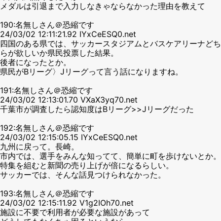
メダルは引退まで入力しなきゃならなかった理由を教えて
190:名無しさん＠恐縮です
24/03/02 12:11:21.92 IYxCeESQ0.net
四国のある県では、サッカースタジアムとバスケアリーナどち
らが欲しいか県民投票した結果。
後者になったとか。
県民がBリーグ〉Jリーグって言う話になりますね。
191:名無しさん＠恐縮です
24/03/02 12:13:01.70 VXaX3yq70.net
千葉市が調査したら認知度はBリーグ>>Jリーグだった
192:名無しさん＠恐縮です
24/03/02 12:15:05.15 IYxCeESQ0.net
九州に戻って。長崎。
市内では、選手をみんな知ってて、簡単に町を歩けないとか。
特集を組むと新聞の売り上げが倍になるらしい。
サッカーでは、そんな話見つけられなかった。
193:名無しさん＠恐縮です
24/03/02 12:15:11.92 V1g2IOh70.net
施設に不要で利用者が必要な施設があって