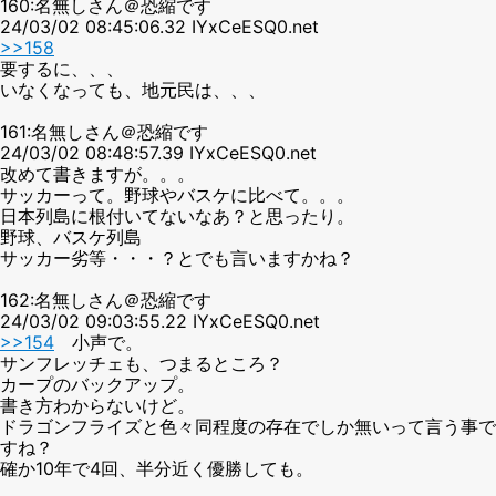
160:名無しさん＠恐縮です
24/03/02 08:45:06.32 IYxCeESQ0.net
>>158
要するに、、、
いなくなっても、地元民は、、、
161:名無しさん＠恐縮です
24/03/02 08:48:57.39 IYxCeESQ0.net
改めて書きますが。。。
サッカーって。野球やバスケに比べて。。。
日本列島に根付いてないなあ？と思ったり。
野球、バスケ列島
サッカー劣等・・・？とでも言いますかね？
162:名無しさん＠恐縮です
24/03/02 09:03:55.22 IYxCeESQ0.net
>>154
小声で。
サンフレッチェも、つまるところ？
カープのバックアップ。
書き方わからないけど。
ドラゴンフライズと色々同程度の存在でしか無いって言う事で
すね？
確か10年で4回、半分近く優勝しても。