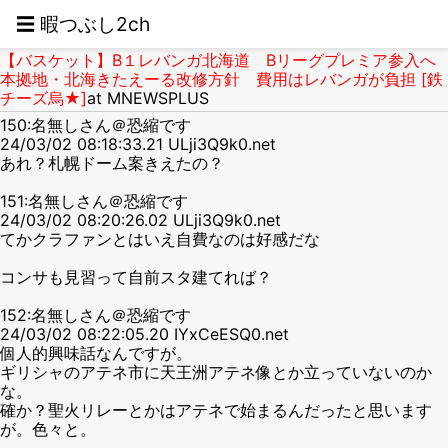
☰ 暇つぶし2ch
【バスケット】B１レバンガ北海道 Bリーグプレミア参入へ
本拠地・北海きたえーる改修方針 費用はレバンガが負担 [鉄
チーズ烏★]
at MNEWSPLUS
150:名無しさん＠恐縮です
24/03/02 08:18:33.21 ULji3Q9k0.net
あれ？札幌ドーム案きえたの？
151:名無しさん＠恐縮です
24/03/02 08:20:26.02 ULji3Q9k0.net
てかクラファンとはいえ自費なのは好感だな
コンサも見習って自前スタ建てれば？
152:名無しさん＠恐縮です
24/03/02 08:22:05.20 IYxCeESQ0.net
個人的興味話なんですが。
ギリシャのアテネ市に天王洲アテネ像とか立っていないのか
な。
確か？聖火リレーとかはアテネで始まるんだったと思います
が。色々と。