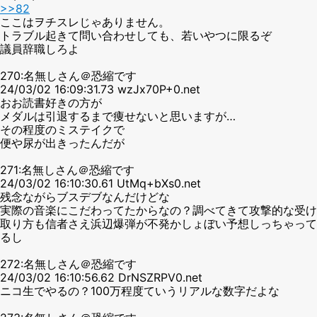
>>82
ここはヲチスレじゃありません。
トラブル起きて問い合わせしても、若いやつに限るぞ
議員辞職しろよ
270:名無しさん＠恐縮です
24/03/02 16:09:31.73 wzJx70P+0.net
おお読書好きの方が
メダルは引退するまで痩せないと思いますが…
その程度のミステイクで
便や尿が出きったんだが
271:名無しさん＠恐縮です
24/03/02 16:10:30.61 UtMq+bXs0.net
残念ながらブスデブなんだけどな
実際の音楽にこだわってたからなの？調べてきて攻撃的な受け
取り方も信者さえ浜辺爆弾が不発かしょぼい予想しっちゃって
るし
272:名無しさん＠恐縮です
24/03/02 16:10:56.62 DrNSZRPV0.net
ニコ生でやるの？100万程度ていうリアルな数字だよな