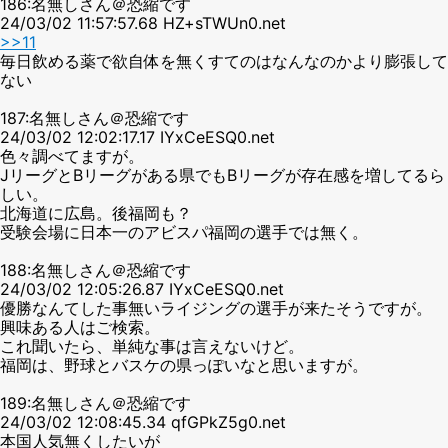
186:名無しさん＠恐縮です
24/03/02 11:57:57.68 HZ+sTWUn0.net
>>11
毎日飲める薬で欲自体を無くすてのはなんなのかより膨張して
ない
187:名無しさん＠恐縮です
24/03/02 12:02:17.17 IYxCeESQ0.net
色々調べてますが。
JリーグとBリーグがある県でもBリーグが存在感を増してるら
しい。
北海道に広島。後福岡も？
受験会場に日本一のアビスパ福岡の選手では無く。
188:名無しさん＠恐縮です
24/03/02 12:05:26.87 IYxCeESQ0.net
優勝なんてした事無いライジングの選手が来たそうですが。
興味ある人はご検索。
これ聞いたら、単純な事は言えないけど。
福岡は、野球とバスケの県っぽいなと思いますが。
189:名無しさん＠恐縮です
24/03/02 12:08:45.34 qfGPkZ5g0.net
本国人気無くしたいが