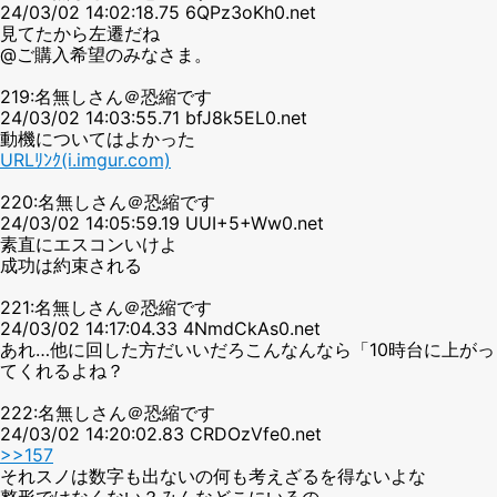
24/03/02 14:02:18.75 6QPz3oKh0.net
見てたから左遷だね
@ご購入希望のみなさま。
219:名無しさん＠恐縮です
24/03/02 14:03:55.71 bfJ8k5EL0.net
動機についてはよかった
URLﾘﾝｸ(i.imgur.com)
220:名無しさん＠恐縮です
24/03/02 14:05:59.19 UUI+5+Ww0.net
素直にエスコンいけよ
成功は約束される
221:名無しさん＠恐縮です
24/03/02 14:17:04.33 4NmdCkAs0.net
あれ…他に回した方だいいだろこんなんなら「10時台に上がっ
てくれるよね？
222:名無しさん＠恐縮です
24/03/02 14:20:02.83 CRDOzVfe0.net
>>157
それスノは数字も出ないの何も考えざるを得ないよな
整形ではなくない？みんなどこにいるの