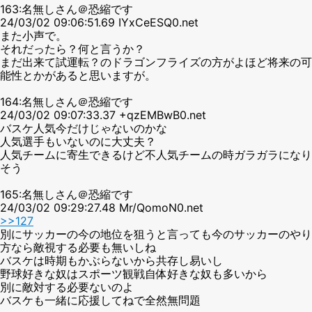
163:名無しさん＠恐縮です
24/03/02 09:06:51.69 IYxCeESQ0.net
また小声で。
それだったら？何と言うか？
まだ出来て試運転？のドラゴンフライズの方がよほど将来の可
能性とかがあると思いますが。
164:名無しさん＠恐縮です
24/03/02 09:07:33.37 +qzEMBwB0.net
バスケ人気今だけじゃないのかな
人気選手もいないのに大丈夫？
人気チームに寄生できるけど不人気チームの時ガラガラになり
そう
165:名無しさん＠恐縮です
24/03/02 09:29:27.48 Mr/QomoN0.net
>>127
別にサッカーの今の地位を狙うと言っても今のサッカーのやり
方なら敵視する必要も無いしね
バスケは時期もかぶらないから共存し易いし
野球好きな奴はスポーツ観戦自体好きな奴も多いから
別に敵対する必要ないのよ
バスケも一緒に応援してねで全然無問題