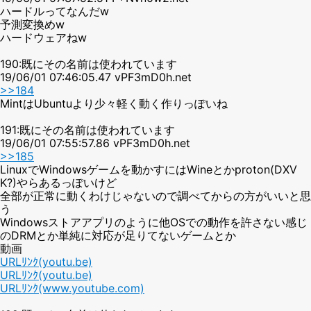
ハードルってなんだw
予測変換めw
ハードウェアねw
190:既にその名前は使われています
19/06/01 07:46:05.47 vPF3mD0h.net
>>184
MintはUbuntuより少々軽く動く作りっぽいね
191:既にその名前は使われています
19/06/01 07:55:57.86 vPF3mD0h.net
>>185
LinuxでWindowsゲームを動かすにはWineとかproton(DXV
K?)やらあるっぽいけど
全部が正常に動くわけじゃないので調べてからの方がいいと思
う
Windowsストアアプリのように他OSでの動作を許さない感じ
のDRMとか単純に対応が足りてないゲームとか
動画
URLﾘﾝｸ(youtu.be)
URLﾘﾝｸ(youtu.be)
URLﾘﾝｸ(www.youtube.com)