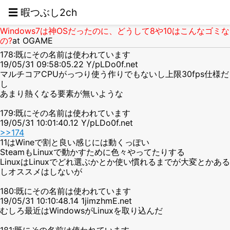
☰ 暇つぶし2ch
Windows7は神OSだったのに、どうして8や10はこんなゴミな
の?
at OGAME
178:既にその名前は使われています
19/05/31 09:58:05.22 Y/pLDo0f.net
マルチコアCPUがっつり使う作りでもないし上限30fps仕様だ
し
あまり熱くなる要素が無いような
179:既にその名前は使われています
19/05/31 10:01:40.12 Y/pLDo0f.net
>>174
11はWineで割と良い感じには動くっぽい
SteamもLinuxで動かすために色々やってたりする
LinuxはLinuxでどれ選ぶかとか使い慣れるまでが大変とかある
しオススメはしないが
180:既にその名前は使われています
19/05/31 10:10:48.14 1jimzhmE.net
むしろ最近はWindowsがLinuxを取り込んだ
181:既にその名前は使われています