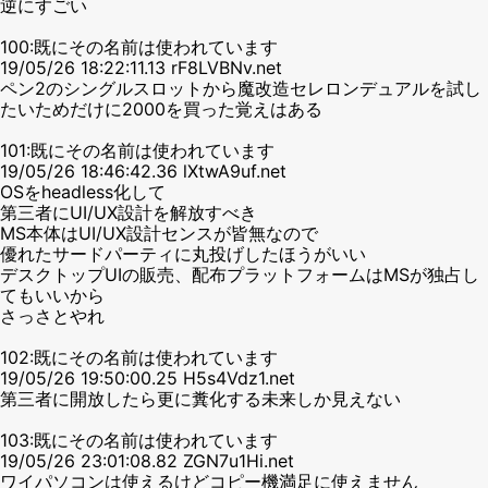
逆にすごい
100:既にその名前は使われています
19/05/26 18:22:11.13 rF8LVBNv.net
ペン2のシングルスロットから魔改造セレロンデュアルを試し
たいためだけに2000を買った覚えはある
101:既にその名前は使われています
19/05/26 18:46:42.36 lXtwA9uf.net
OSをheadless化して
第三者にUI/UX設計を解放すべき
MS本体はUI/UX設計センスが皆無なので
優れたサードパーティに丸投げしたほうがいい
デスクトップUIの販売、配布プラットフォームはMSが独占し
てもいいから
さっさとやれ
102:既にその名前は使われています
19/05/26 19:50:00.25 H5s4Vdz1.net
第三者に開放したら更に糞化する未来しか見えない
103:既にその名前は使われています
19/05/26 23:01:08.82 ZGN7u1Hi.net
ワイパソコンは使えるけどコピー機満足に使えません