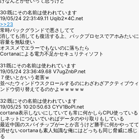
けなんとかせいって思うけど
30:既にその名前は使われています
19/05/24 22:31:49.11 Uqib2x4C.net
>>23
常時バックグランドで悪さしてて
消しても消しても復活する上、バックプロセスでアホみたいに
容量を無駄使い
オススメでエラーでもないのに落ちたら
Cortanaによる電力不足かセキュリティソフト
31:既にその名前は使われています
19/05/24 23:36:49.68 V7ugZnbP.net
７使いとかいう老害ｗ
並べたウィンドウスクロールするのにわざわざアクティブウィ
ンドウ切り替えてるのかよｗｗｗｗｗ
32:既にその名前は使われています
19/05/25 10:20:50.63 CYV1BoPI.net
cortana表示しないにしていても常に何かしらCPU使っている
しネットにつないでいればデータのやり取りもしている
最近中国のスパイチップがーとか言うけど勝手に何かやってて
消せないcortanaも素人知識な俺にはどっちも同じ脅威に感じ
る