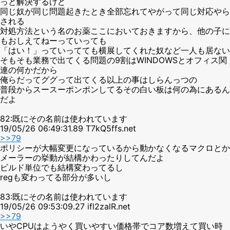
っと解決するけど
同じ奴が同じ問題起きたとき全部忘れてやがって同じ対応やら
される
対処方法という名のお薬ここにおいておきますから、他の子に
もおしえてねーっていっても
「はい！」っていってても横展してくれた奴など一人も居ない
そもそも業務で出てくる問題の9割はWINDOWSとオフィス関
連の何かだから
俺らだってググって出てくる以上の事はしらんっつの
普段からスースーポンポンしてるその白い板は何の為にあるん
だよ
82:既にその名前は使われています
19/05/26 06:49:31.89 T7kQ5ffs.net
>>79
ポリシーが大幅変更になっているから動かなくなるマクロとか
メーラーの挙動が結構かわったりしてんだよ
ビルド単位でも結構変わってるし
regも変わってる部分が多いし
83:既にその名前は使われています
19/05/26 09:53:09.27 ifl2zalR.net
>>79
いやCPUはようやく買いやすい価格帯でコア数増えて買い時