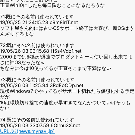
正直Win10にしたら毎日悩むことになるだろうな
71:既にその名前は使われています
19/05/25 21:34:15.23 c9m8irlT.net
ソフト屋さん的には古いOSサポート終了は大喜び、新OSはう
んざりするよな
72:既にその名前は使われています
19/05/26 03:03:15.68 H5s4Vdz1.net
2000までは起動が爆速でプロダクトキーも使い回し出来てま
さに神OSだったなｗ
ちなみに今は10使ってるが正直そこまで不満はない
73:既にその名前は使われています
19/05/26 03:11:25.94 3RdEoCDp.net
現状Windows7でやってるがサポート切れたら仮想化する予定
だが
10は環境切り捨ての速度が早すぎてなんかついていけそうも
ない
74:既にその名前は使われています
19/05/26 03:33:07.59 6OIrnu3X.net
URLﾘﾝｸ(news.mynavi.jp)