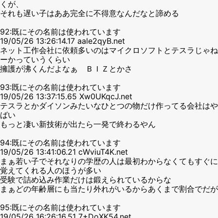
くが、
それも遅い子はああ完全に不得意なんだなと諦める
92:既にその名前は使われています
19/05/26 13:26:14.17 aale2qyB.net
ネット工作会社に依頼多いのはマイクロソフトとテスラじゃね
ーかっていうくらい
擁護が沸くんだよなぁ ＢＩＺとかさ
93:既にその名前は使われています
19/05/26 13:37:15.65 Xw0UKqcJ.net
テスラとかダイソンみたいなひとつの物だけ作ってる会社はや
ばい
もっと凄い新技術が出たら一発で終わるやん
94:既にその名前は使われています
19/05/26 13:41:06.21 cWviuT4K.net
まぁ若い子でそれなりの学歴の人は最初わからなくてもすぐに
覚えてくれる人のほうが多い
受験で詰め込み作業だけは鍛えられているからな
まぁどの年齢層にも当たり外れがいるからあくまで割合でだが
95:既にその名前は使われています
19/05/26 16:26:16.51 7+DoXK54.net