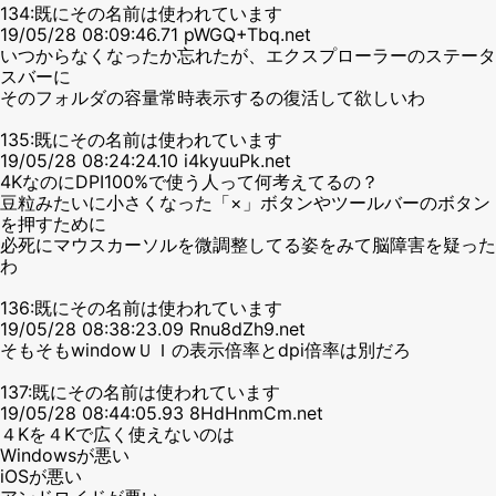
134:既にその名前は使われています
19/05/28 08:09:46.71 pWGQ+Tbq.net
いつからなくなったか忘れたが、エクスプローラーのステータ
スバーに
そのフォルダの容量常時表示するの復活して欲しいわ
135:既にその名前は使われています
19/05/28 08:24:24.10 i4kyuuPk.net
4KなのにDPI100%で使う人って何考えてるの？
豆粒みたいに小さくなった「×」ボタンやツールバーのボタン
を押すために
必死にマウスカーソルを微調整してる姿をみて脳障害を疑った
わ
136:既にその名前は使われています
19/05/28 08:38:23.09 Rnu8dZh9.net
そもそもwindowＵＩの表示倍率とdpi倍率は別だろ
137:既にその名前は使われています
19/05/28 08:44:05.93 8HdHnmCm.net
４Kを４Kで広く使えないのは
Windowsが悪い
iOSが悪い