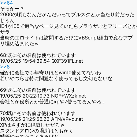
>>64
そっかー？
2000の頃もなんだかんだいってブルスクとか当たり前だった
じゃん
IE4かIE5で適当なページ見ていたらブラウザごとフリーズとか
ザラ
当時のエロサイトは訪問するたびにVBScript経由で変なアプ
リ埋め込まれたｗ
68:既にその名前は使われています
19/05/25 19:54:39.54 QXF391FL.net
>>8
確かに会社でも年寄りほどwin10使えてないわ
若いやつらは特に問題なく使ってるし文句もないな
69:既にその名前は使われています
19/05/25 20:22:10.73 NOF+WXzk.net
会社とか役所とか普通にxpや7使ってるんやろ…
70:既にその名前は使われています
19/05/25 21:25:56.23 AFN/vP+q.net
XPはさすがに絶滅しただろｗ
スタンドアロンの場所はともかく
鯖管やってたことあるけど