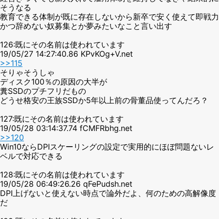
そうなる
教育できる体制が既に存在しないから新卒で安く使えて即戦力
かつ辞めない奴募集とか夢みたいなこと言い出す
126:既にその名前は使われています
19/05/27 14:27:40.86 KPvKOg+V.net
>>115
そりゃそうしゃ
ディスク100％の原因の大半が
糞SSDのプチフリだもの
どうせ格安の王族SSDか5年以上前の骨董品使ってんだろ？
127:既にその名前は使われています
19/05/28 03:14:37.74 fCMFRbhg.net
>>120
Win10ならDPIスケーリングの設定で実用的にほぼ問題ないレ
ベルで対応できる
128:既にその名前は使われています
19/05/28 06:49:26.26 qFePudsh.net
DPI上げないと使えない時点で論外だよ、何のための高解像度
だ