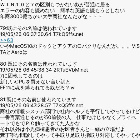
ＷＩＮ１０と７の区別もつかない奴が普通に居る
エラーの内容も読めない 簡単な英語も読もうとしない
年商3000億ちかい大手商社なんだがな・・・
79:既にその名前は使われています
19/05/26 06:37:30.64 T7kQ5ffs.net
>>63
いやMacOS10のドックとアクアの○パクリなんだが。。。VIS
TAとAeroは
80:既にその名前は使われています
19/05/26 06:45:38.34 2RTuEVbM.net
7に固執してるのは
新しいCPUを買えない言い訳と
FF11に魂を縛られてる奴だろ？ｗ
81:既にその名前は使われています
19/05/26 06:47:28.57 T7kQ5ffs.net
商社の情報システム部門で社内ヘルプも平行してやってるけど
一番言葉通じるのが50前後の人 仕事だけじゃなくプライベ
ートでもでＰＣ触ってきてた人かな
それ以外は小児病棟患者のお医者さんと一緒の立場だよ
糞丁寧な問診してやって手取り足取り指取り対応してやってや