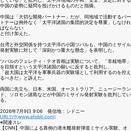
中国の姿勢に疑問を投げかけるものだと指摘。
中国は「大切な開発パートナー」だが、同地域で活動するパー
トナーは例外なく「太平洋諸国の集団的決定を尊重」しなけれ
ばならない
と付け加えた。
台湾と外交関係を持つ太平洋の小国ツバルも、中国のミサイル
発射実験に対して「深刻かつ重大な懸念」を表明した。
ツバルのフェレティ・テオ首相は実験について、「非核地帯」
を目指すという太平洋諸国の願いに反すると批判し、
「超大国は太平洋を軍事兵器の実験場として利用するのを控え
るべきだ」と訴えた。
両国に先立ち、日本、米国、オーストラリア、ニュージーラン
ド、ソロモン諸島などが中国のミサイル発射実験を批判してい
る。
2026年7月9日 9:06 発信地：シドニー
URLﾘﾝｸ(www.afpbb.com)
※関連スレ
【CNN】中国による異例の潜水艦発射弾道ミサイル実験、オ