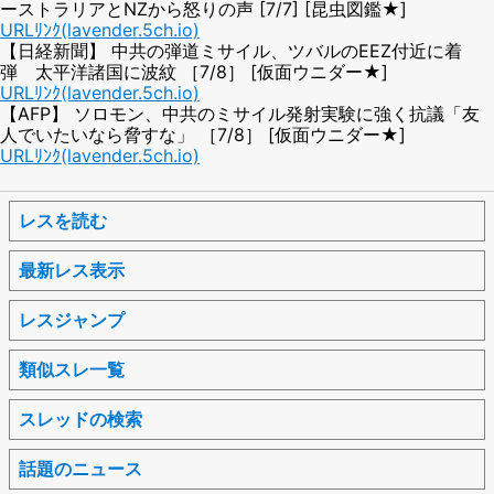
ーストラリアとNZから怒りの声 [7/7] [昆虫図鑑★]
URLﾘﾝｸ(lavender.5ch.io)
【日経新聞】 中共の弾道ミサイル、ツバルのEEZ付近に着
弾 太平洋諸国に波紋 ［7/8］ [仮面ウニダー★]
URLﾘﾝｸ(lavender.5ch.io)
【AFP】 ソロモン、中共のミサイル発射実験に強く抗議「友
人でいたいなら脅すな」 ［7/8］ [仮面ウニダー★]
URLﾘﾝｸ(lavender.5ch.io)
レスを読む
最新レス表示
レスジャンプ
類似スレ一覧
スレッドの検索
話題のニュース