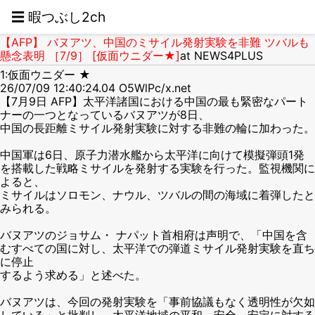
☰ 暇つぶし2ch
【AFP】 バヌアツ、中国のミサイル発射実験を非難 ツバルも
懸念表明 ［7/9］ [仮面ウニダー★]
at NEWS4PLUS
1:仮面ウニダー ★
26/07/09 12:40:24.04 O5WlPc/x.net
【7月9日 AFP】太平洋諸国における中国の最も緊密なパート
ナーの一つとなっているバヌアツが8日、
中国の長距離ミサイル発射実験に対する非難の輪に加わった。
中国軍は6日、原子力潜水艦から太平洋に向けて模擬弾頭1発
を搭載した戦略ミサイルを発射する実験を行った。監視機関に
よると、
ミサイルはソロモン、ナウル、ツバルの間の海域に着弾したと
みられる。
バヌアツのジョサム・ ナパット首相府は声明で、「中国を含
むすべての国に対し、太平洋での弾道ミサイル発射実験を直ち
に停止
するよう求める」と述べた。
バヌアツは、今回の発射実験を「事前協議もなく透明性が欠如
している」と批判し、太平洋地域の平和、安全、安定に対する