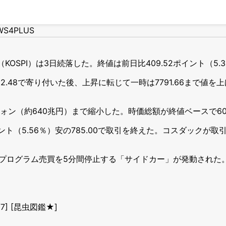
WS4PLUS
PI）は3日続落した。終値は前日比409.52ポイント（5.35
52.48で寄り付いた後、上昇に転じて一時は7791.66まで値を上
兆ウォン（約640兆円）まで縮小した。時価総額が終値ベースで6
ト（5.56％）安の785.00で取引を終えた。コスダックが取
でプログラム売買を5分間停止する「サイドカー」が発動された
] [昆虫図鑑★]