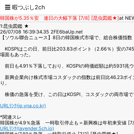
☰ 暇つぶし2ch
韓国株が5.35％安 連日の大幅下落 [7/8] [昆虫図鑑★]
at NE
1:昆虫図鑑 ★
26/07/08 16:39:34.35 2FE6baUp.net
【ソウル聯合ニュース】8日の韓国株式市場で、総合株価指数（KOS
KOSPIはこの日、前日比203.83ポイント（2.66％）安の74
場面もあった。
前日も4.91％下落しており、KOSPIの時価総額は約5931
新興企業向け株式市場コスダックの指数は前日比46.23ポイン
り。
株価の急落を受け、この日はKOSPI、コスダックの両市場
URLﾘﾝｸ(jp.yna.co.kr)
*関連スレ
韓国株が4.9％急落 一時取引停止も＝新興株は年初来安値 [7/7
URLﾘﾝｸ(lavender.5ch.io)
韓国株が7.89％急落 一時取引停止 [7/2] [昆虫図鑑★]