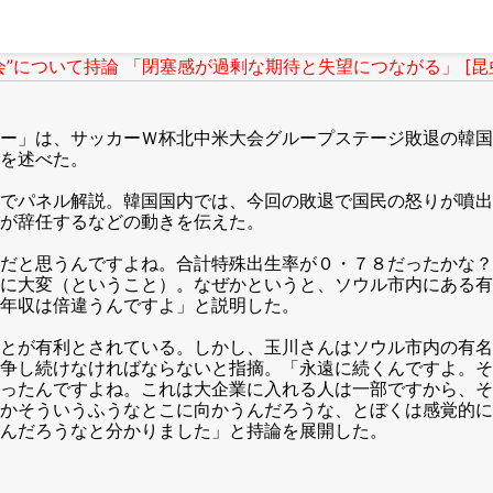
”について持論 「閉塞感が過剰な期待と失望につながる」 [昆
」は、サッカーＷ杯北中米大会グループステージ敗退の韓国代
を述べた。
でパネル解説。韓国国内では、今回の敗退で国民の怒りが噴出
が辞任するなどの動きを伝えた。
だと思うんですよね。合計特殊出生率が０・７８だったかな？
当に大変（ということ）。なぜかというと、ソウル市内にある
年収は倍違うんですよ」と説明した。
とが有利とされている。しかし、玉川さんはソウル市内の有名
争し続けなければならないと指摘。「永遠に続くんですよ。そ
ったんですよね。これは大企業に入れる人は一部ですから、そ
かそういうふうなとこに向かうんだろうな、とぼくは感覚的に
んだろうなと分かりました」と持論を展開した。