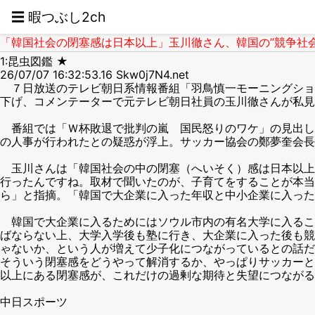
☰ 暇つぶし2ch
「韓国社会の閉塞感は日本以上」玉川徹さん、韓国の”競争社会
1:昆虫図鑑 ★
26/07/07 16:32:53.16 Skw0j7N4.net
７日放送のテレビ朝日系情報番組「羽鳥慎一モーニングショー
下げ、コメンテーターで元テレビ朝日社員の玉川徹さんが私見
番組では「Ｗ杯敗退で批判の嵐 国民怒りのワケ」の見出し
の人事が行われたとの疑惑が浮上。サッカー協会の鄭夢奎会長
玉川さんは「韓国社会の中の閉塞（へいそく）感は日本以上
行ったんですね。取材で聞いたのが、子育てをすることが本
ら」と指摘。「韓国で大企業に入った年収と中小企業に入った
韓国で大企業に入るためにはソウル市内の有名大学に入るこ
ばならない上、大学入学後も塾に行き、大企業に入った後も競
ゃないか、という人が増えて少子化につながっているとの話だ
そういう閉塞感をどうやって解消するか、やっぱりサッカーと
以上にある閉塞感が、これだけの過剰な期待と失望につながる
中日スポーツ