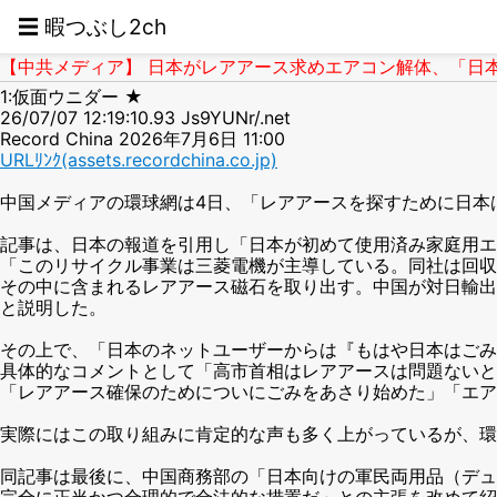
☰ 暇つぶし2ch
【中共メディア】 日本がレアアース求めエアコン解体、「日本の
1:仮面ウニダー ★
26/07/07 12:19:10.93 Js9YUNr/.net
Record China 2026年7月6日 11:00
URLﾘﾝｸ(assets.recordchina.co.jp)
中国メディアの環球網は4日、「レアアースを探すために日本
記事は、日本の報道を引用し「日本が初めて使用済み家庭用エ
「このリサイクル事業は三菱電機が主導している。同社は回収
その中に含まれるレアアース磁石を取り出す。中国が対日輸出
と説明した。
その上で、「日本のネットユーザーからは『もはや日本はごみ
具体的なコメントとして「高市首相はレアアースは問題ないと
「レアアース確保のためについにごみをあさり始めた」「エア
実際にはこの取り組みに肯定的な声も多く上がっているが、環
同記事は最後に、中国商務部の「日本向けの軍民両用品（デュ
完全に正当かつ合理的で合法的な措置だ」との主張を改めて紹