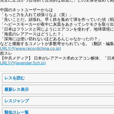
中国のネットユーザーからは
「もっと力を入れて頑張りなよ（笑）」
「良いことだ。頑張れ。早く鉄を集めて弾を作っていた頃（戦
「ヘビースモーカーが夜中に灰皿をあさってシケモクを取り出
「日本はフランスと同じようにエアコンを使わず、地球環境に
「海底のレアアースはどうした？」
「深海には使い切れないほどあるんじゃなかったの？」
などと揶揄するコメントが多数寄せられている。（翻訳・編集
URLﾘﾝｸ(www.recordchina.co.jp)
前スレ
【中共メディア】 日本がレアアース求めエアコン解体、「日本の
URLﾘﾝｸ(lavender.5ch.io)
レスを読む
最新レス表示
レスジャンプ
類似スレ一覧