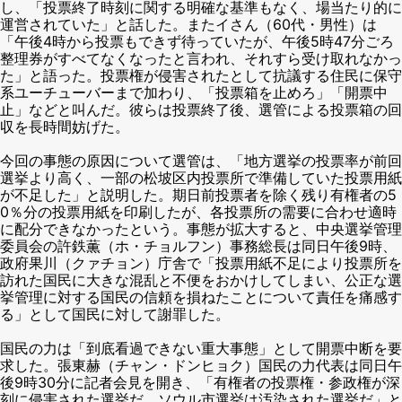
し、「投票終了時刻に関する明確な基準もなく、場当たり的に
運営されていた」と話した。またイさん（60代・男性）は
「午後4時から投票もできず待っていたが、午後5時47分ごろ
整理券がすべてなくなったと言われ、それすら受け取れなかっ
た」と語った。投票権が侵害されたとして抗議する住民に保守
系ユーチューバーまで加わり、「投票箱を止めろ」「開票中
止」などと叫んだ。彼らは投票終了後、選管による投票箱の回
収を長時間妨げた。
今回の事態の原因について選管は、「地方選挙の投票率が前回
選挙より高く、一部の松坡区内投票所で準備していた投票用紙
が不足した」と説明した。期日前投票者を除く残り有権者の5
0％分の投票用紙を印刷したが、各投票所の需要に合わせ適時
に配分できなかったという。事態が拡大すると、中央選挙管理
委員会の許鉄薫（ホ・チョルフン）事務総長は同日午後9時、
政府果川（クァチョン）庁舎で「投票用紙不足により投票所を
訪れた国民に大きな混乱と不便をおかけしてしまい、公正な選
挙管理に対する国民の信頼を損ねたことについて責任を痛感す
る」として国民に対して謝罪した。
国民の力は「到底看過できない重大事態」として開票中断を要
求した。張東赫（チャン・ドンヒョク）国民の力代表は同日午
後9時30分に記者会見を開き、「有権者の投票権・参政権が深
刻に侵害された選挙だ。ソウル市選挙は汚染された選挙だ」と