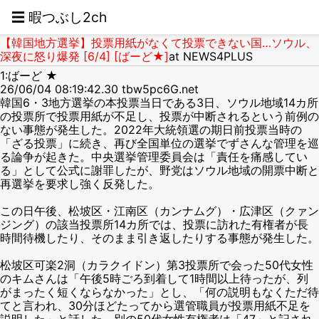
☰ 暇つぶし2ch
【韓国地方選挙】投票用紙がなくて投票できない国…ソウル、
深夜に怒り爆発 [6/4] [ばーど★]
at NEWS4PLUS
1:ばーど ★
26/06/04 08:19:42.30 tbw5pc6G.net
韓国6・3地方選挙の本投票当日である3日、ソウル地域14カ所
の投票所で投票用紙が不足し、投票が中断されるという前例の
ない事態が発生した。2022年大統領選の期日前投票当時の
「ざる投票」に続き、再び全国単位の選挙でずさんな管理を巡
る論争が起きた。中央選挙管理委員会は「責任を痛感してい
る」として公式に謝罪したが、野党はソウル地域の開票中断と
再選挙を要求し強く反発した。
この日午後、松坡区・江南区（カンナムグ）・広津区（クァン
ジング）の該当投票所14カ所では、投票に訪れた有権者が長
時間待機したり、そのまま引き返したりする事態が発生した。
松坡区可楽2洞（カラクイドン）第3投票所で会った50代女性
のキムさんは「午後5時ごろ到着して1時間以上待ったが、列
がまったく短くならなかった」とし、「何の説明もなくただ待
てと言われ、30分ほどたってから選管職員が投票用紙不足を
説明した」と話した。別の50代女性有権者は「47」と記され