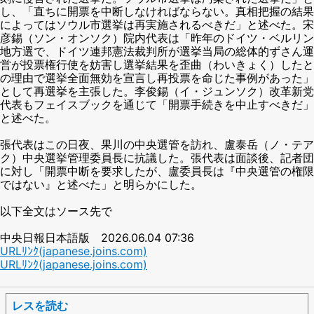
し、「直ちに開票を中断しなければならない。真相把握の結果
によってはソウル市選挙は再実施されるべきだ」と述べた。宋
彦錫（ソン・オンソク）院内代表は「昨年のドイツ・ベルリン
地方選で、ドイツ連邦憲法裁判所が選挙当局の総体的ずさん運
営が投票権行使を妨害し選挙結果を歪曲（わいきょく）したと
の理由で選挙全面無効を宣言し再投票を命じた事例があった」
として再選挙を主張した。李俊錫（イ・ジュンソク）改革新党
代表もフェイスブックを通じて「開票手続きを中止すべきだ」
と述べた。
張代表はこの日夜、果川の中央選管を訪れ、盧泰岳（ノ・テア
ク）中央選挙管理委員長に抗議した。張代表は面談後、記者団
に対し「開票中断を要求したが、盧委員長は『中央選管の権限
ではない』と述べた」と明らかにした。
以下全文はソース先で
中央日報日本語版 2026.06.04 07:36
URLﾘﾝｸ(japanese.joins.com)
URLﾘﾝｸ(japanese.joins.com)
レスを読む