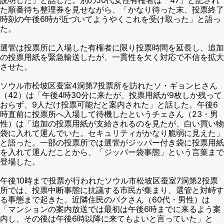
た順番待ち整理券を見せながら、「かなり待った末、投票終了
時刻の午後6時が近づいてようやくこれを受け取った」と語っ
た。
選管は投票所に入場した有権者に限り投票時間を延長し、追加
の投票用紙を緊急輸送したが、一貫性を欠く対応で不信を拡大
させた。
ソウル市松坡区蚕室4洞第7投票所を訪れたソ・ギョンヒさん
（42）は「午後4時30分に来たが、投票用紙が9枚しか残って
おらず、9人だけ投票可能だと案内された」と話した。午後6
時直前に投票所へ入場して待機したというチェさん（23・男
性）は「追加の投票用紙が支給されるのを見たが、白い買い物
袋に入れて運んでいた。セキュリティがかなり脆弱に見えた」
と語った。一部の投票所では選管がジッパー付き袋に投票用紙
を入れて運んだことから、「ジッパー袋事態」という言葉まで
登場した。
午後10時まで投票が行われたソウル市松坡区蚕室7洞第2投票
所では、投票中断事態に抗議する市民が集まり、選管と対峙す
る事態まで起きた。近隣住民のパクさん（60代・男性）は
「マンションの案内放送では最初は午後6時までに来るよう案
内し、その後は午後6時以降に来てもよいと言っていた」と