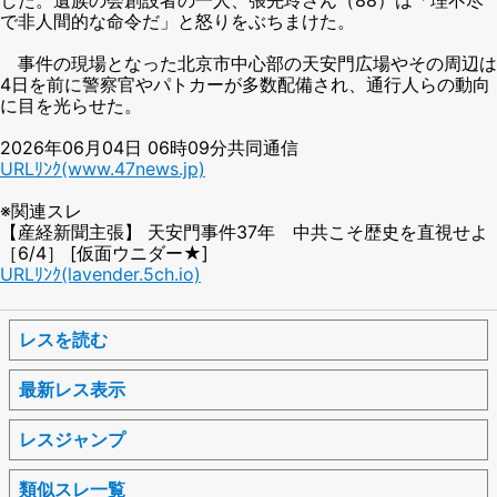
で非人間的な命令だ」と怒りをぶちまけた。
事件の現場となった北京市中心部の天安門広場やその周辺は
4日を前に警察官やパトカーが多数配備され、通行人らの動向
に目を光らせた。
2026年06月04日 06時09分共同通信
URLﾘﾝｸ(www.47news.jp)
※関連スレ
【産経新聞主張】 天安門事件37年 中共こそ歴史を直視せよ
［6/4］ [仮面ウニダー★]
URLﾘﾝｸ(lavender.5ch.io)
レスを読む
最新レス表示
レスジャンプ
類似スレ一覧