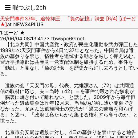
☰ 暇つぶし2ch
天安門事件37年、追悼抑圧 「負の記憶」消去 [6/4] [ばーど
★]
at NEWS4PLUS
1:ばーど ★
26/06/04 08:13:41.73 tbw5pc6G.net
【北京共同】中国共産党・政府が民主化運動を武力弾圧した
1989年の天安門事件から4日で37年となった。中国当局は遺
族の墓参りを禁じ、犠牲者を追悼する動きを厳しく抑え込む。
習近平指導部は共産党一党支配体制を維持するため、事件を
「動乱」と見なし「負の記憶」を歴史から消し去ろうとしてい
る。
遺族の会「天安門の母」代表、尤維潔さん（72）は共同通
信の取材に応じ、夫＝当時（42）＝を事件で殺された惨劇が
「脳裏に焼き付いて離れない」と話した。2009年から毎年恒
例だった遺族集会は昨年12月末、当局の妨害に遭い開催でき
なかった。尤さんは遺族同士の交流が「過去の苦痛を和らげ
る」と述べ、「政府は私たちから集まる権利すら奪うのか」と
憤った。
北京市公安局は遺族に対し、4日の墓参りを禁止すると通告
した。遺族の会創設者の一人、張先玲さん（88）は「理不尽