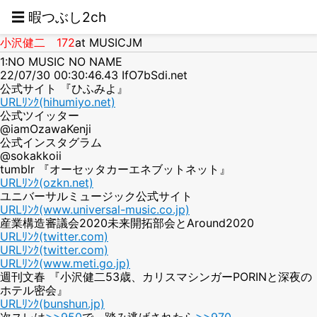
☰ 暇つぶし2ch
小沢健二 172
at MUSICJM
1:NO MUSIC NO NAME
22/07/30 00:30:46.43 IfO7bSdi.net
公式サイト 『ひふみよ』
URLﾘﾝｸ(hihumiyo.net)
公式ツイッター
@iamOzawaKenji
公式インスタグラム
@sokakkoii
tumblr 『オーセッタカーエネブットネット』
URLﾘﾝｸ(ozkn.net)
ユニバーサルミュージック公式サイト
URLﾘﾝｸ(www.universal-music.co.jp)
産業構造審議会2020未来開拓部会とAround2020
URLﾘﾝｸ(twitter.com)
URLﾘﾝｸ(twitter.com)
URLﾘﾝｸ(www.meti.go.jp)
週刊文春 『小沢健二53歳、カリスマシンガーPORINと深夜の
ホテル密会』
URLﾘﾝｸ(bunshun.jp)
次スレは
>>950
で、踏み逃げされたら
>>970