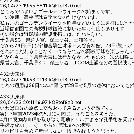
26/04/23 19:55:56.11 kQEtef8z0.net
ところでいよいよゴールデンウイークの始まりです。
この時期、高校野球春季大会のたけなわです。
私もこのゴールデンウイークを昨年などのように遠征には割か
近場首都圏での高校野球観戦に割いた年も何度もあります。
その場合は野球場の新規開拓にはこだわらない。
千葉県SC、県営大宮、保土ケ谷、土浦等々。
だから26日(日)も宇都宮駒生球場＋大谷資料館、29日(祝・
それにこだわることなく、今ならではの高校野球を楽しみたい
だから今日こそ県営大宮には行かなかったものの、次の日曜日
県営大宮、千葉県SC、保土ケ谷、J:COM土浦などの選択肢
432:大東洋
26/04/23 19:58:01.18 kQEtef8z0.net
これの適用は26日のみに限らず29日や5月の連休においても
433:大東洋
26/04/23 20:11:19.97 kQEtef8z0.net
いわば自分の原点に立ち返ってみるという発想です。
実は3年前2023年の5月にも同じようなことを考えた。
4月に硬膜内血腫を取り除く電動ドリルによる穿孔手術を受け
手術は成功し、そこからの野球場への復帰。
リハビリも含めて無理しない、段階を経ようと思った。