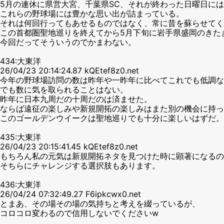
5月の連休に県営大宮、千葉県SC、それが終わった日曜日に
これらの野球場には豊かな思い出が詰まっている。
それは何回行ってもあせるものではなく、常に昔を蘇らせてく
この首都圏聖地巡りを終えてから5月下旬に岩手県盛岡のきた
今回だってそういうのでかまわない。
434:大東洋
26/04/23 20:14:24.87 kQEtef8z0.net
今年の野球場訪問の数は昨年や一昨年に比べてこれでも低調な
でも数に気を取られることはない。
昨年に日本九周だの十周だのは済ませた。
ならば遠征の楽しみや新規開拓の楽しみはまた別の機会に持っ
このゴールデンウイークは聖地巡りでも十分に楽しいはずだ。
435:大東洋
26/04/23 20:15:41.45 kQEtef8z0.net
もちろん私の元気は新規開拓ネタを見つけた時に顕著になるの
そちらにチャレンジする選択肢もあります。
436:大東洋
26/04/24 07:32:49.27 F6ipkcwx0.net
とまあ、その場その場の気持ちと考えを綴っているが、
コロコロ変わるので信用しないでくださいw