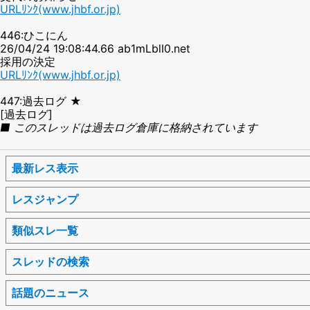
URLﾘﾝｸ(www.jhbf.or.jp)
446:ひこにん
26/04/24 19:08:44.66 ab1mLblI0.net
採用の決定
URLﾘﾝｸ(www.jhbf.or.jp)
447:過去ログ ★
[過去ログ]
■ このスレッドは過去ログ倉庫に格納されています
最新レス表示
レスジャンプ
類似スレ一覧
スレッドの検索
話題のニュース