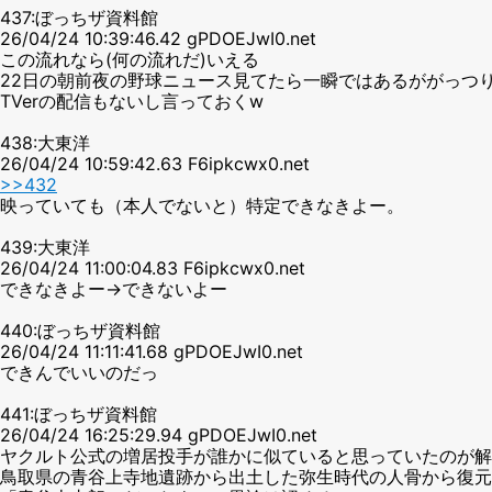
437:ぼっちザ資料館
26/04/24 10:39:46.42 gPDOEJwI0.net
この流れなら(何の流れだ)いえる
22日の朝前夜の野球ニュース見てたら一瞬ではあるががっつ
TVerの配信もないし言っておくw
438:大東洋
26/04/24 10:59:42.63 F6ipkcwx0.net
>>432
映っていても（本人でないと）特定できなきよー。
439:大東洋
26/04/24 11:00:04.83 F6ipkcwx0.net
できなきよー→できないよー
440:ぼっちザ資料館
26/04/24 11:11:41.68 gPDOEJwI0.net
できんでいいのだっ
441:ぼっちザ資料館
26/04/24 16:25:29.94 gPDOEJwI0.net
ヤクルト公式の増居投手が誰かに似ていると思っていたのが解
鳥取県の青谷上寺地遺跡から出土した弥生時代の人骨から復元