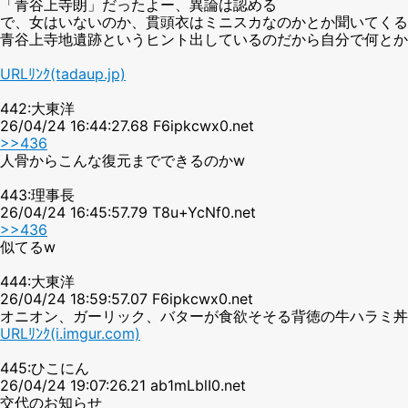
「青谷上寺朗」だったよー、異論は認める
で、女はいないのか、貫頭衣はミニスカなのかとか聞いてくる
青谷上寺地遺跡というヒント出しているのだから自分で何とか
URLﾘﾝｸ(tadaup.jp)
442:大東洋
26/04/24 16:44:27.68 F6ipkcwx0.net
>>436
人骨からこんな復元までできるのかw
443:理事長
26/04/24 16:45:57.79 T8u+YcNf0.net
>>436
似てるw
444:大東洋
26/04/24 18:59:57.07 F6ipkcwx0.net
オニオン、ガーリック、バターが食欲そそる背徳の牛ハラミ丼を
URLﾘﾝｸ(i.imgur.com)
445:ひこにん
26/04/24 19:07:26.21 ab1mLblI0.net
交代のお知らせ