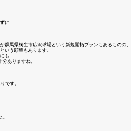
ずに
水)が群馬県桐生市広沢球場という新規開拓プランもあるものの、
という願望もあります。
にも
も十分ありますね。
然りです。
た。