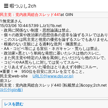
☰ 暇つぶし2ch
民主党：党内政局総合スレッド441
at GIIN
1:無党派さん
15/03/06 10:44:57.99 LJz1//1b.net
・政局に関係ない制度・思想論議は禁止。
・個々の政策や政治家の思想信条の是非を論ずるスレではあり
・このスレは民主党と他党の優劣を論ずるスレでもありません
・根拠のない主観による過剰な批判・擁護禁止。
・AA・コピペ等による宣伝・ネガキャン・荒らしは禁止。
・政治家=悪という単純な発想に基いたレスは他のスレに。
・また民主党や特定の人物を罵倒したいだけなら他のスレで。
・コピペやAA荒らしに対しては笑ってスルー。
・とりあえずムカついた場合はとりあえず冷静にスルー。
※重要！⇒ 950位を目安に次スレを立てること。
民主党web-site
URLﾘﾝｸ(www.dpj.or.jp)
前スレ
民主党：党内政局総合スレッド440 [転載禁止]&copy;2ch.net
ｽﾚﾘﾝｸ(giin板)
レスを読む