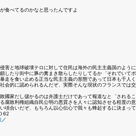
が食べてるのかなと思ったんですよ
侵害と地球破壊テロに対して住民は海外の民主主義国のように
鎖したり街中に豚の糞まき散らしたりしてるか゛それでいてポ
暴走を食い止める正当な民主主義の形態であって日本も千人く
社会的に認められるんだぞ、実際そんな現状のフランスでは交
敗國家だし儲かるのは弁護士だけであって報道なと゛されるこ
る腐敗利権組織自民公明の悪質さを人々に認知させる程度の意
い頃合いだぞ、もちろん以心伝心で我々も蜂起するに決まって
0０62
)
／