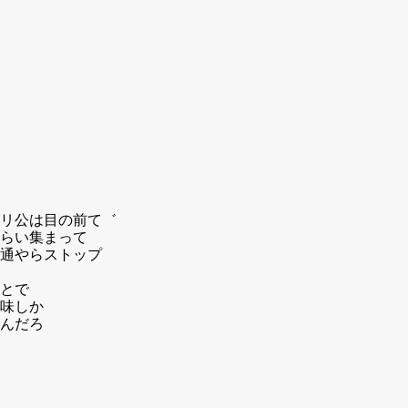
リ公は目の前て゛
らい集まって
通やらストップ
とで
味しか
んだろ