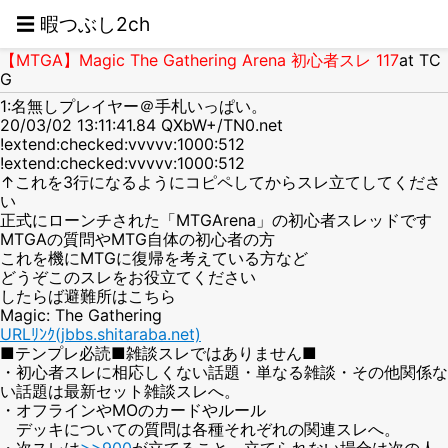
☰ 暇つぶし2ch
【MTGA】Magic The Gathering Arena 初心者スレ 117
at TC
G
1:名無しプレイヤー＠手札いっぱい。
20/03/02 13:11:41.84 QXbW+/TN0.net
!extend:checked:vvvvv:1000:512
!extend:checked:vvvvv:1000:512
↑これを3行になるようにコピペしてからスレ立てしてくださ
い
正式にローンチされた「MTGArena」の初心者スレッドです
MTGAの質問やMTG自体の初心者の方
これを機にMTGに復帰を考えている方など
どうぞこのスレをお役立てください
したらば避難所はこちら
Magic: The Gathering
URLﾘﾝｸ(jbbs.shitaraba.net)
■テンプレ必読■雑談スレではありません■
・初心者スレに相応しくない話題・単なる雑談・その他関係な
い話題は最新セット雑談スレへ。
・オフラインやMOのカードやルール
デッキについての質問は各種それぞれの関連スレへ。
・次スレは
>>900
が立てること。立てられない場合は次の人