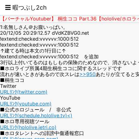
☰ 暇つぶし2ch
【バーチャルYoutuber】 桐生ココ Part.36【hololive/ホロ
1:名無しさん＠お腹いっぱい。
20/12/05 20:29:12.57 dVdKZBVG0.net
!extend:checked:vvvvvv:1000:512
!extend:checked:vvvvvv:1000:512
↑建てる時は本文の1行目に↑
!extend:checked:vvvvvv:1000:512 を追加
3行以上付いてるのはもしもの保険のためなので、消さないよ
■ホロライブ所属4期生桐生ココに関するスレッドです
流れが速いときがあるので次スレは
>>950
あたりが立てると
■桐生ココ
Twitter
URLﾘﾝｸ(twitter.com)
YouTube
URLﾘﾝｸ(youtube.com)
■公式ホロジュール / 非公式
URLﾘﾝｸ(schedule.hololive.tv)<)
■ホロ専用視聴ツール
URLﾘﾝｸ(hololive.jetri.co)
■ホロタレントへの誹謗中傷通報窓口
URLﾘﾝｸ(cover-corp.com)