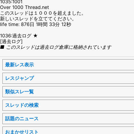
1035:1001
Over 1000 Thread.net
このスレッドは１０００を超えました。
新しいスレッドを立ててください。
life time: 876日 1時間 33分 12秒
1036:過去ログ ★
[過去ログ]
■ このスレッドは過去ログ倉庫に格納されています
最新レス表示
レスジャンプ
類似スレ一覧
スレッドの検索
話題のニュース
おまかせリスト