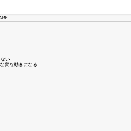
ARE
かない
な変な動きになる