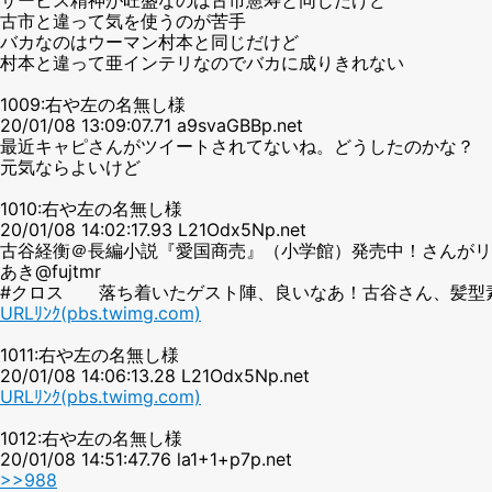
古市と違って気を使うのが苦手
バカなのはウーマン村本と同じだけど
村本と違って亜インテリなのでバカに成りきれない
1009:右や左の名無し様
20/01/08 13:09:07.71 a9svaGBBp.net
最近キャピさんがツイートされてないね。どうしたのかな？
元気ならよいけど
1010:右や左の名無し様
20/01/08 14:02:17.93 L21Odx5Np.net
古谷経衡＠長編小説『愛国商売』（小学館）発売中！さんがリ
あき@fujtmr
#クロス 落ち着いたゲスト陣、良いなあ！古谷さん、髪型
URLﾘﾝｸ(pbs.twimg.com)
1011:右や左の名無し様
20/01/08 14:06:13.28 L21Odx5Np.net
URLﾘﾝｸ(pbs.twimg.com)
1012:右や左の名無し様
20/01/08 14:51:47.76 la1+1+p7p.net
>>988