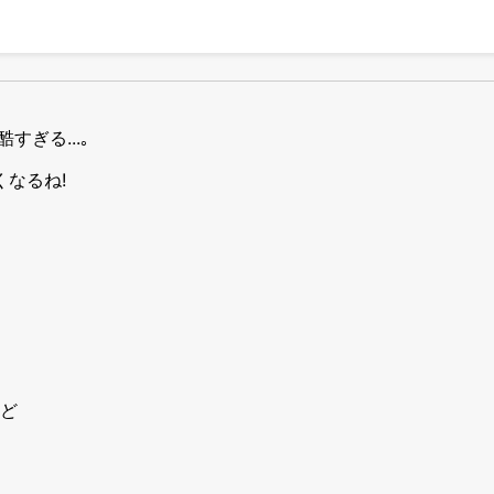
ぎる...｡
なるね!
ど