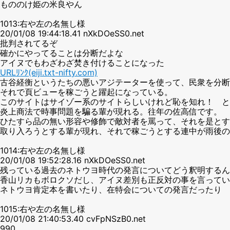
もののけ姫の米良やん
1013:右や左の名無し様
20/01/08 19:44:18.41 nXkDOeSS0.net
批判されてるぞ
確かにやってることは分断だよな
アイヌでもわざわざ焚き付けることになった
URLﾘﾝｸ(eiji.txt-nifty.com)
古谷経衡というたちの悪いアジテーターを使って、民衆を分断
それで頁ビューを稼ごうと躍起になっている。
このサイトはサイゾー系のサイトらしいけれど恥を知れ！ と
炎上商法で時事問題を騙る輩が現れる。往年の佐高信です。
ひたすら品の無い形容や修飾で敵対者を罵って、それを是とす
取り入ろうとする輩が現れ、それで稼ごうとする連中が雨後の
1014:右や左の名無し様
20/01/08 19:52:28.16 nXkDOeSS0.net
残っている過去のネトウヨ時代の発言についてどう釈明するん
香山リカもボロクソだし、アイヌ差別も正反対の事を言ってい
ネトウヨ肯定本を書いたり、在特会についての発言だったり
1015:右や左の名無し様
20/01/08 21:40:53.40 cvFpNSzB0.net
990