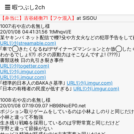
☰ 暇つぶし2ch
【弁当に】古谷経衡71【フケ混入】
at SISOU
1007:右や左の名無し様
20/01/08 04:41:31.56 1tMhqvl/E
某ヤキンバ ネット配信で轢?殳や方攵火などの犯罪予告をして酷す
URLﾘﾝｸ(streamable.com)
｢車で◯きたくなるね!デザイナーズマンションとか放◯したく
わかるでしょ!(?) ボクの原動力はそこなんですよ! (???)｣
書類送検 日の丸引き裂き事件
URLﾘﾝｸ(togetter.com)
URLﾘﾝｸ(i.imgur.com)
URLﾘﾝｸ(i.imgur.com)
｢標準的日本人のBAKAさ基準｣
URLﾘﾝｸ(i.imgur.com)
｢日本の有権者の民度が低すぎる｣
URLﾘﾝｸ(i.imgur.com)
1008:右や左の名無し様
20/01/08 07:19:09.07 HB98NoEP0.net
ポジション取りゲームをしているのは小林よしのりと同じだけ
小林と違って不勉強
生き残り戦略を採用しているのは宇野常寛と同じだけど
宇野と違って節操がない
サービス精神が旺盛なのは古市憲寿と同じだけど