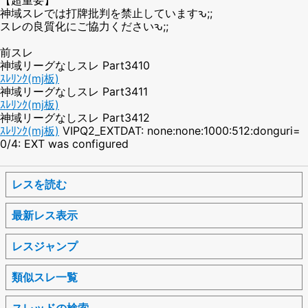
神域スレでは打牌批判を禁止していますԅ;;
スレの良質化にご協力くださいԅ;;
前スレ
神域リーグなしスレ Part3410
ｽﾚﾘﾝｸ(mj板)
神域リーグなしスレ Part3411
ｽﾚﾘﾝｸ(mj板)
神域リーグなしスレ Part3412
ｽﾚﾘﾝｸ(mj板)
VIPQ2_EXTDAT: none:none:1000:512:donguri=
0/4: EXT was configured
レスを読む
最新レス表示
レスジャンプ
類似スレ一覧
スレッドの検索