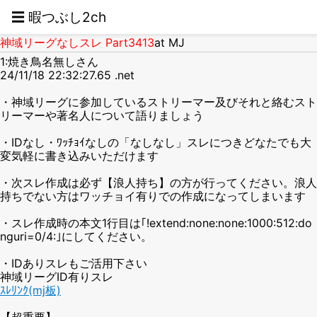
☰ 暇つぶし2ch
神域リーグなしスレ Part3413
at MJ
1:焼き鳥名無しさん
24/11/18 22:32:27.65 .net
・神域リーグに参加しているストリーマー及びそれと絡むスト
リーマーや著名人について語りましょう
・IDなし・ﾜｯﾁｮｲなしの「なしなし」スレにつきどなたでも大
変気軽に書き込みいただけます
・次スレ作成は必ず【浪人持ち】の方が行ってください。浪人
持ちでない方はワッチョイ有りでの作成になってしまいます
・スレ作成時の本文1行目は｢!extend:none:none:1000:512:do
nguri=0/4:｣にしてください。
・IDありスレもご活用下さい
神域リーグID有りスレ
ｽﾚﾘﾝｸ(mj板)
【超重要】