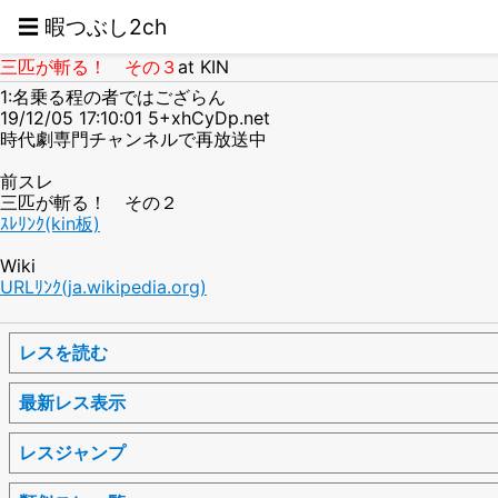
☰ 暇つぶし2ch
三匹が斬る！ その３
at KIN
1:名乗る程の者ではござらん
19/12/05 17:10:01 5+xhCyDp.net
時代劇専門チャンネルで再放送中
前スレ
三匹が斬る！ その２
ｽﾚﾘﾝｸ(kin板)
Wiki
URLﾘﾝｸ(ja.wikipedia.org)
レスを読む
最新レス表示
レスジャンプ