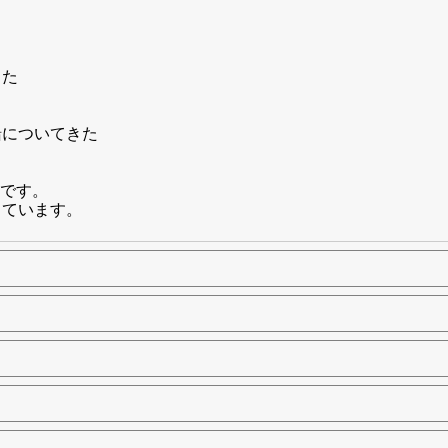
きた
緒についてきた
です。
っています。