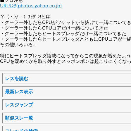
URLﾘﾝｸ(photos.yahoo.co.jp)
？（・∀・）ｽｯﾎﾟﾝ!とは
・クーラー外したらCPUがソケットから抜けて一緒について
・クーラー外したらCPUコアだけ一緒についてきた
・クーラー外したらヒートスプレッダだけ一緒についてきた
・クーラー外したらヒートスプレッダとともにCPUコアが一
その他いろいろ…
特にヒートスプレッダ搭載になってからこの現象が増えたよう
CPUを暖めてから取り外すとスッポンポンは起こりにくくな
レスを読む
最新レス表示
レスジャンプ
類似スレ一覧
スレッドの検索