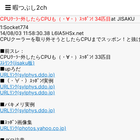
☰ 暇つぶし2ch
CPUｸｰﾗｰ外したらCPUも（・∀・）ｽｯﾎﾟﾝ! 34匹目
at JISAKU
1:Socket774
14/08/03 11:58:30.38 L6IA5HSx.net
CPUクーラーを取り外そうとしたらCPUまでスッポン！と抜
■前スレ：
CPUｸｰﾗｰ外したらCPUも（・∀・）ｽｯﾎﾟﾝ! 33匹目
ｽﾚﾘﾝｸ(jisaku板)
■upろだ
URLﾘﾝｸ(sylphys.ddo.jp)
■（・∀・）ｽｯﾎﾟﾝ!実例
URLﾘﾝｸ(sylphys.ddo.jp)
URLﾘﾝｸ(sylphys.ddo.jp)
■バキメリ実例
URLﾘﾝｸ(sylphys.ddo.jp)
■ｽｯﾎﾟﾝ画像集
URLﾘﾝｸ(photos.yahoo.co.jp)
■グロ注意