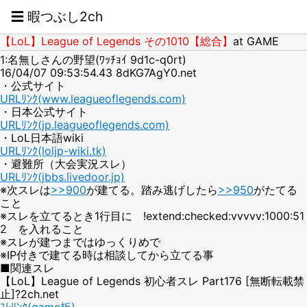
☰ 暇つぶし2ch
【LoL】League of Legends その1010【総合】
at GAME
1:名無しさんの野望(ﾜｯﾁｮｲ 9d1c-q0rt)
16/04/07 09:53:54.43 8dKG7AgY0.net
・公式サイト
URLﾘﾝｸ(www.leagueoflegends.com)
・日本公式サイト
URLﾘﾝｸ(jp.leagueoflegends.com)
・LoL日本語wiki
URLﾘﾝｸ(loljp-wiki.tk)
・避難所（大会実況スレ）
URLﾘﾝｸ(jbbs.livedoor.jp)
※次スレは
>>900
が建てる。踏み逃げしたら
>>950
がたてる
こと
※スレを立てるとき1行目に !extend:checked:vvvvv:1000:51
2 を入れること
※スレが建つまではゆっくりめで
※IP付きで建てる時は相談してから立てる事
■関連スレ
【LoL】League of Legends 初心者スレ Part176 [無断転載禁
止]?2ch.net
ｽﾚﾘﾝｸ(game板)