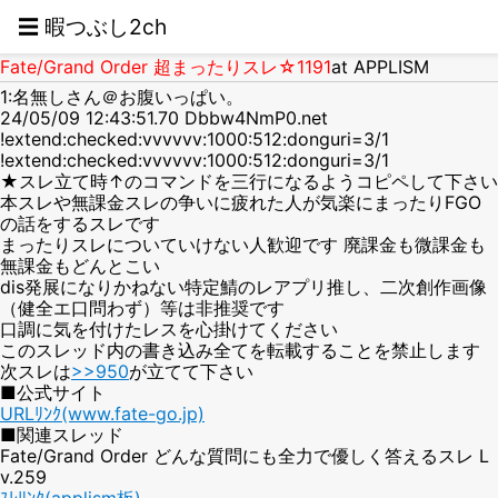
☰ 暇つぶし2ch
Fate/Grand Order 超まったりスレ☆1191
at APPLISM
1:名無しさん＠お腹いっぱい。
24/05/09 12:43:51.70 Dbbw4NmP0.net
!extend:checked:vvvvvv:1000:512:donguri=3/1
!extend:checked:vvvvvv:1000:512:donguri=3/1
★スレ立て時↑のコマンドを三行になるようコピペして下さい
本スレや無課金スレの争いに疲れた人が気楽にまったりFGO
の話をするスレです
まったりスレについていけない人歓迎です 廃課金も微課金も
無課金もどんとこい
dis発展になりかねない特定鯖のレアプリ推し、二次創作画像
（健全エ口問わず）等は非推奨です
口調に気を付けたレスを心掛けてください
このスレッド内の書き込み全てを転載することを禁止します
次スレは
>>950
が立てて下さい
■公式サイト
URLﾘﾝｸ(www.fate-go.jp)
■関連スレッド
Fate/Grand Order どんな質問にも全力で優しく答えるスレ L
v.259
ｽﾚﾘﾝｸ(applism板)