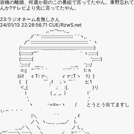
岩橋の離婚、何週か前のこの番組で言ってたやん。東野忘れて
んか?テレビより先に言ってたやん。
23:ラジオネーム名無しさん
24/01/13 22:28:56.71 CUE/RzwS.net
,､-‐￢-‐-､_
,r'`"´:::::::::::::::::::::::::::｀'ヽ,、
,r'ﾞ::::::::::::::::::::::::::::::::::::::::::::::::｀ヽ
/::::::::::::::::::;:;:;:;:;:;:;:;:;:;:;:;:;:;::::::::::::::::}
{:::::::::r'"´ ｀ヽ:::::::{
{:::::::::{ ';::::::}
.';:::::/ _,,＿ ＿,,, ';:::/
ﾊ::j "´￣｀` '´￣｀` !::ｈ
{ﾑﾘ ィT::ァ‐、 ィァ::Tヽ ｿ｝}
{ゝ{ ￣ ,ｲ :.ヽ ￣´ ヒ1
ヾ_{ ´ .: :{. }リ
! ( ,､ ,､ ） !´
', ,′
ヽ ｰ=≡=‐ヽ / とうとう出てますし
ぃ～・・・
l＼ ´｀ , ｲ
ノ＼ ヽ､_＿＿_,,／ l､
＿,／＼ ＼ ノ !､_
‐''"´:::::::＼::::::＼ ＼ ／ l::';｀`ｰ-､_