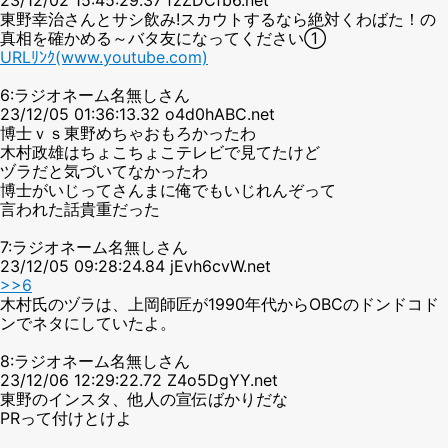
東野幸治さんとサシ飲み!スカウトするなら絶対くわばた！の
真相を確かめる～バタ友になってください①
URLﾘﾝｸ(www.youtube.com)
6:ラジオネーム名無しさん
23/12/05 01:36:13.32 o4d0hABC.net
博士ｖｓ東野めちゃおもろかったわ
木村政雄はちょこちょこテレビで見てたけど
ヅラだと気づいてなかったわ
博士がいじってさんまに俺でもいじれんぞって
言われた話貴重だった
7:ラジオネーム名無しさん
23/12/05 09:28:24.84 jEvh6cvW.net
>>6
木村氏のヅラは、上岡師匠が1990年代からOBCのドンドコド
ンでネタにしていたよ。
8:ラジオネーム名無しさん
23/12/06 12:29:22.72 Z4o5DgYY.net
東野のインスタ、他人の宣伝ばかりだな
PRって付けとけよ