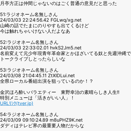
月亭方正は仲間じゃないのはごく普通の意見だと思った
51:ラジオネーム名無しさん
24/03/03 22:24:56.42 FGLwq/xg.net
山崎の話でたまにのりやすも出てくるけど
今は触れちゃいけない人だよなあ
52:ラジオネーム名無しさん
24/03/03 22:33:02.01 hvkS2Jm5.net
名前変えて元少年現青年革命家とかほざいてる奴と先週沖縄で
トークライブしとったらしいな
53:ラジオネーム名無しさん
24/03/08 21:04:45.11 ZtXIDLui.net
全県ローカル番組出演を狙っているのか！？
金沢ほろ酔いバラエティー 東野幸治の素晴らしき人生!!
特別メニューは「活きがいい人」！
URLﾘﾝｸ(tver.jp)
54:ラジオネーム名無しさん
24/03/09 09:10:24.89 m8uPHZ9K.net
ダディはテレビ界の最重要人物だからな