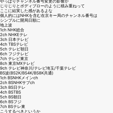
やっぱりチャンネル番号変更の影響が
じりじりとボディブローのように積み重ねって
ここに結実した感があるよな
個人的にはNHKを含む在京キー局のチャンネル番号は
シンプルに開局日順に
地上波
1ch NHK総合
2ch NHKEテレ
3ch 日本テレビ
4ch TBSテレビ
5ch テレビ朝日
6ch フジテレビ
7ch テレビ東京
8ch 東京MXテレビ
9ch テレビ神奈川/テレビ埼玉/千葉テレビ
BS波(BS2K/BS4K/BS8K共通)
1ch BSNHKメインch
2ch BSNHKサブch
3ch BS日テレ
4ch BSTBS
5ch BS朝日
6ch BSフジ
7ch BSテレ東
こうするべきというか