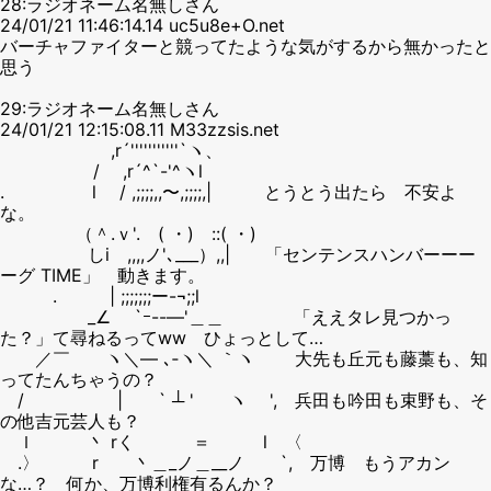
28:ラジオネーム名無しさん
24/01/21 11:46:14.14 uc5u8e+O.net
バーチャファイターと競ってたような気がするから無かったと
思う
29:ラジオネーム名無しさん
24/01/21 12:15:08.11 M33zzsis.net
,r´'''''''''''`ヽ、
/ ,r´^`-'^ヽl
. l / ,;;;;,,〜,;;;;,| とうとう出たら 不安よ
な。
（＾.ｖ'. ( ・) ::( ・)
しi ,,,,ノ'､___）,,| 「センテンスハンバーーー
ーグ TIME」 動きます。
. | ;;;;;;;ー-¬;;l
_∠ `ｰ--―'＿＿ 「ええタレ見つかっ
た？」て尋ねるってww ひょっとして…
／￣ ヽ＼― ､‐ヽ＼ ｀ヽ 大先も丘元も藤藁も、知
ってたんちゃうの？
/ | ` ┴ ' ヽ ', 兵田も吟田も束野も、そ
の他吉元芸人も？
ｌ 丶 rく ＝ l 〈
.〉 r 丶＿_ノ＿__ノ `, 万博 もうアカン
な…？ 何か、万博利権有るんか？