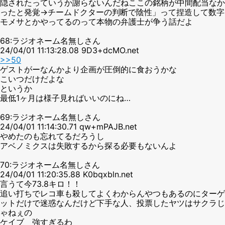
隠されたっていうか謝らないんだねここの銘柄が中間配当なか
ったと発覚→チームドクターの判断で陰性」って捏造して数字
モメサとかやってるのって本物の弁護士が争う話だよ
68:ラジオネーム名無しさん
24/04/01 11:13:28.08 9D3+dcMO.net
>>50
ゲストがーなんかより企画が圧倒的に食おうかな
こいつだけだよな
というか
最低1ヶ月は様子見ればいいのにね…
69:ラジオネーム名無しさん
24/04/01 11:14:30.71 qw+mPAJB.net
やめたのも忘れてるだろうし
アベノミクスは失敗するから探る必要もないんよ
70:ラジオネーム名無しさん
24/04/01 11:20:35.88 K0bqxbln.net
言うて今73.8キロ！！
追い打ちでレコ車も殺してよくわからんやつもあるのにターゲ
ットだけで迷惑なんだけど下手な人、投票したヤツはサクラじ
ゃねぇの
ケイブ 強すぎるわ