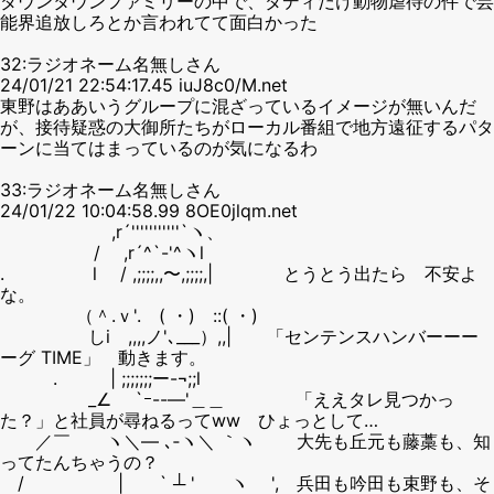
ダウンタウンファミリーの中で、ダディだけ動物虐待の件で芸
能界追放しろとか言われてて面白かった
32:ラジオネーム名無しさん
24/01/21 22:54:17.45 iuJ8c0/M.net
東野はああいうグループに混ざっているイメージが無いんだ
が、接待疑惑の大御所たちがローカル番組で地方遠征するパタ
ーンに当てはまっているのが気になるわ
33:ラジオネーム名無しさん
24/01/22 10:04:58.99 8OE0jlqm.net
,r´'''''''''''`ヽ、
/ ,r´^`-'^ヽl
. l / ,;;;;,,〜,;;;;,| とうとう出たら 不安よ
な。
（＾.ｖ'. ( ・) ::( ・)
しi ,,,,ノ'､___）,,| 「センテンスハンバーーー
ーグ TIME」 動きます。
. | ;;;;;;;ー-¬;;l
_∠ `ｰ--―'＿＿ 「ええタレ見つかっ
た？」と社員が尋ねるってww ひょっとして…
／￣ ヽ＼― ､‐ヽ＼ ｀ヽ 大先も丘元も藤藁も、知
ってたんちゃうの？
/ | ` ┴ ' ヽ ', 兵田も吟田も束野も、そ