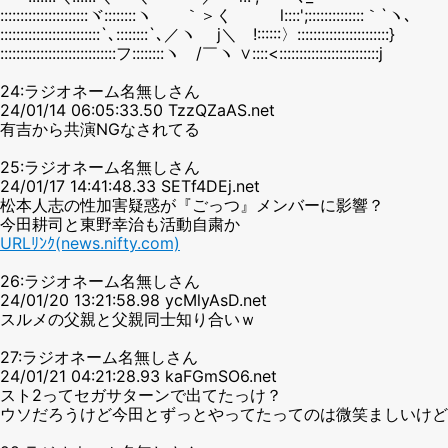
::::::::::::::::::::::ヾ::::::::ヽ ｀＞く l::::';::::::::::::::｀`ヽ､
:::::::::::::::::::::::::`､::::::::`､／ヽ j＼ !::::::〉:::::::::::::::::::::::}
:::::::::::::::::::::::::::::フ::::::::ヽ /￣ヽ ∨::::<:::::::::::::::::::::::::j
24:ラジオネーム名無しさん
24/01/14 06:05:33.50 TzzQZaAS.net
有吉から共演NGなされてる
25:ラジオネーム名無しさん
24/01/17 14:41:48.33 SETf4DEj.net
松本人志の性加害疑惑が『ごっつ』メンバーに影響？
今田耕司と東野幸治も活動自粛か
URLﾘﾝｸ(news.nifty.com)
26:ラジオネーム名無しさん
24/01/20 13:21:58.98 ycMlyAsD.net
スルメの父親と父親同士知り合いｗ
27:ラジオネーム名無しさん
24/01/21 04:21:28.93 kaFGmSO6.net
スト2ってセガサターンで出てたっけ？
ウソだろうけど今田とずっとやってたってのは微笑ましいけど