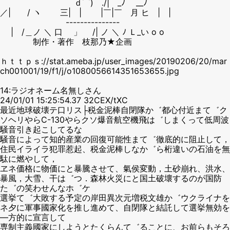
ｄ⌒) ./| _ﾉ __ﾉ
／| / ヽ 三| | |￣|￣ 月 ヒ | |
---------------
| /＿ノ ＼ 口 」 /| ノ ＼ ﾉ Ｌ_い o o
制作・著作 枝那乃★企画
ｈｔｔｐｓ://stat.ameba.jp/user_images/20190206/20/mar
ch001001/19/f1/j/o1080056614351653655.jpg
14:ラジオネーム名無しさん
24/01/01 15:25:54.37 32CEX/tXC
最近地球破壊テ口リス├税金泥棒自閉隊か゛都心付近まて゛ク
ソヘリやらC-130やらクソ爆音航空機飛は゛しまくって低周波
騒音引き起こしてるな
騒音によって知的産業の回復可能性まて゛徹底的に阻止して，
住民イライラ犯罪惹起、税金泥棒しなか゛ら桁違いの石油を無
駄に燃やして，
ヱネ価格に物価にと暴騰させて、氣侯変動，土砂崩れ、洪水、
暴風，大雪、干は゛つ．森林火災にと国土破壞するのが国防
た゛の笑わせんなホ゛ケ
選挙て゛大敗する予定の岸田異次元増税文雄か゛ウクライナを
ネ夕に軍事國家化を推し進めて、自閉隊と結託して選挙無効を
―方的に宣言して
専制主義國家にしようとたくらんて゛ることに、お前らもそろ