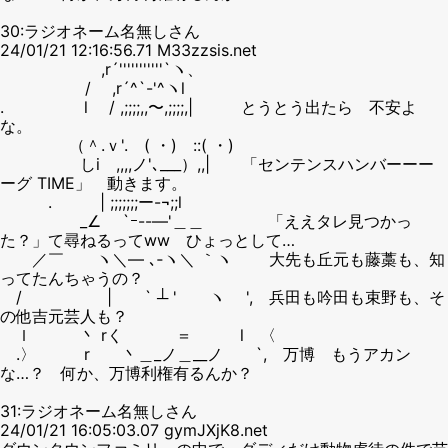
30:ラジオネーム名無しさん
24/01/21 12:16:56.71 M33zzsis.net
,r´'''''''''''`ヽ、
/ ,r´^`-'^ヽl
. l / ,;;;;,,〜,;;;;,| とうとう出たら 不安よ
な。
（＾.ｖ'. ( ・) ::( ・)
しi ,,,,ノ'､___）,,| 「センテンスハンバーーー
ーグ TIME」 動きます。
. | ;;;;;;;ー-¬;;l
_∠ `ｰ--―'＿＿ 「ええタレ見つかっ
た？」て尋ねるってww ひょっとして…
／￣ ヽ＼― ､‐ヽ＼ ｀ヽ 大先も丘元も藤藁も、知
ってたんちゃうの？
/ | ` ┴ ' ヽ ', 兵田も吟田も束野も、そ
の他吉元芸人も？
ｌ 丶 rく ＝ l 〈
.〉 r 丶＿_ノ＿__ノ `, 万博 もうアカン
な…？ 何か、万博利権有るんか？
31:ラジオネーム名無しさん
24/01/21 16:05:03.07 gymJXjK8.net