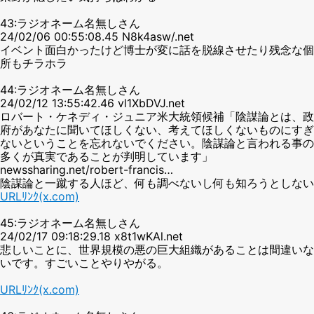
43:ラジオネーム名無しさん
24/02/06 00:55:08.45 N8k4asw/.net
イベント面白かったけど博士が変に話を脱線させたり残念な個
所もチラホラ
44:ラジオネーム名無しさん
24/02/12 13:55:42.46 vl1XbDVJ.net
ロバート・ケネディ・ジュニア米大統領候補「陰謀論とは、政
府があなたに聞いてほしくない、考えてほしくないものにすぎ
ないということを忘れないでください。陰謀論と言われる事の
多くが真実であることが判明しています」
newssharing.net/robert-francis…
陰謀論と一蹴する人ほど、何も調べないし何も知ろうとしない
URLﾘﾝｸ(x.com)
45:ラジオネーム名無しさん
24/02/17 09:18:29.18 x8t1wKAl.net
悲しいことに、世界規模の悪の巨大組織があることは間違いな
いです。すごいことやりやがる。
URLﾘﾝｸ(x.com)