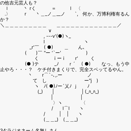
の他吉元芸人も？
ｌ 丶 rく ＝ l 〈
.〉 r 丶＿_ノ＿__ノ `, 何か、万博利権有るん
か？
＼＿＿＿＿＿＿＿＿＿ ＿＿＿＿＿＿＿＿＿＿＿＿＿／
∨
, ---v'(●)ヽ_
l ヽ
_r'￣ ( ●) ＿ ん､
( )￣ "ー '`ー' ゝ )
ゝ く i ー i r' く
(● )テ ゝ_ﾉ ｒ´ ( ●) なっ、もう中
止やろ・・・？ ケチ付きまくりで、完全スベッてるやん。
丶 r⌒`-､,.ー ノ
て し ー"j )
ヽ ﾉ( ●)ﾉー´乂ﾉ ｊ ﾉ
(_) | | (_ﾊ_ﾊ_)
| |
〉ヽ 〈
/ l⌒l ヽ
/ | | ヽ
(＿＿_) (＿＿_)
34:ラジオネーム名無しさん