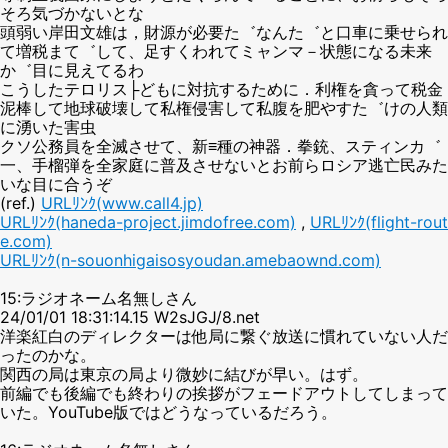
そろ気づかないとな
頭弱い岸田文雄は，財源が必要た゛なんた゛と口車に乗せられ
て増税まて゛して、足すくわれてミャンマ－状態になる未来
か゛目に見えてるわ
こうしたテロリス├どもに対抗するために．利権を貪って税金
泥棒して地球破壊して私権侵害して私腹を肥やすた゛けの人類
に湧いた害虫
クソ公務員を全滅させて、新≡種の神器．拳銃、スティンカ゛
一、手榴弾を全家庭に普及させないとお前らロシア逃亡民みた
いな目に合うぞ
(ref.)
URLﾘﾝｸ(www.call4.jp)
URLﾘﾝｸ(haneda-project.jimdofree.com)
,
URLﾘﾝｸ(flight-rout
e.com)
URLﾘﾝｸ(n-souonhigaisosyoudan.amebaownd.com)
15:ラジオネーム名無しさん
24/01/01 18:31:14.15 W2sJGJ/8.net
洋楽紅白のディレクターは他局に繋ぐ放送に慣れていない人だ
ったのかな。
関西の局は東京の局より微妙に結びが早い。はず。
前編でも後編でも終わりの挨拶がフェードアウトしてしまって
いた。YouTube版ではどうなっているだろう。