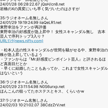
24/01/28 06:28:22.67 jQsH/cn8.net
岩橋のXの異変にいち早く気づいたのはさすが
35:ラジオネーム名無しさん
24/01/29 19:19:24.99 iiaQeLR1.net
東野幸治をファンが再評価
東野幸治の好感度が急上昇中！ 女性スキャンダル無し 吉本
芸人で序列トップ3入り？
URLﾘﾝｸ(news.nifty.com)
・松本人志の性スキャンダルが世間を騒がせる中、東野幸治の
株が急上昇しているよう
・ファンからは『Mr.好感度ピンポイント芸人』と評されるほ
ど真面目だとか
・早くに結婚したこともあってか、これまで女性スキャンダル
はないという
36:ラジオネーム名無しさん
24/01/29 23:11:54.98 N0S6urxp.net
ほんこんの狙ってたホステスとキス、くらいかw
37:ラジオネーム名無しさん
24/02/03 10:21:02.07 38CdzZrV.net