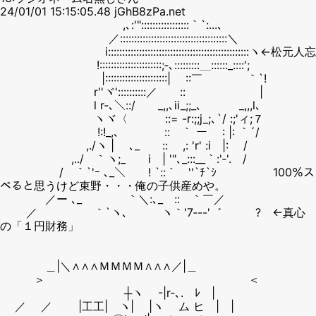
24/01/01 15:15:05.48 jGhB8zPa.net
,､:'":::::::::::::::::｀`:...､
／::::::::::::::::::::::::::::::::::::::＼
i::::::::::::::::::::::::::::::::::::::::::::::::::ヽ←松元人忘
!::::::::::::::::::::::;‐､:::::::::＿::::::_::::';
|::::::::::::::::::::::| ::￣ ｀`!
r''ヾ'::::::::::／ :: |
l r‐､＼::/ _,,､ii_;;_､ _,,,l､
ヽヾ〈 ::= -r:;;j_;､`/ :;'ィ;７
!:!_,､ :: ｀ ー : |: ｀´/
,./ヽ | ､_ :: ,: 'r' :i |: /
,../ ｀ヽ;_ i | '"､_:::__｀:'‐'. /
/ ｀`'ｰ ､_＼ ! `::｀￣''`ﾁ`ｼ 100％ス
ベると思うけど束野・・・俺の子供産めや。
／ー ､_ ｀＼:､_ :: ｀￣／
／ ｀`ヽ､ ヽ｀'7‐--'゛ ? ←真心
の「１円財務」
＿|＼∧∧∧ＭＭＭＭ∧∧∧／|＿
＞ ＜
┼ヽ -|r‐､. ﾚ |
／ ／ |工工| ヽ| |ヽ ム ヒ | |