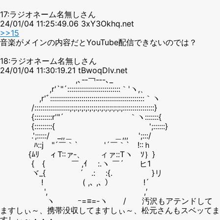
17:ラジオネーム名無しさん
24/01/04 11:25:49.06 3xY3Okhq.net
>>15
音楽がメインの内容だとYouTube配信できないのでは？
18:ラジオネーム名無しさん
24/01/04 11:30:19.21 tBwoqDlv.net
,､-‐￢-‐-､_
,r'`"´:::::::::::::::::::::::::::｀'ヽ,、
,r'ﾞ::::::::::::::::::::::::::::::::::::::::::::::::｀ヽ
/::::::::::::::::::;:;:;:;:;:;:;:;:;:;:;:;:;:;::::::::::::::::}
{:::::::::r'"´ ｀ヽ:::::::{
{:::::::::{ ';::::::}
.';:::::/ _,,＿ ＿,,, ';:::/
ﾊ::j "´￣｀` '´￣｀` !::ｈ
{ﾑﾘ ィT::ァ‐、 ィァ::Tヽ ｿ｝}
{ゝ{ ￣ ,ｲ :.ヽ ￣´ ヒ1
ヾ_{ ´ .: :{. }リ
! ( ,､ ,､ ） !´
', ,′
ヽ ｰ=≡=‐ヽ / 汚沢もアテンドして
ますしぃ～、携帯没収してますしぃ～、松元さんもスベッてま
すしぃ～・・・