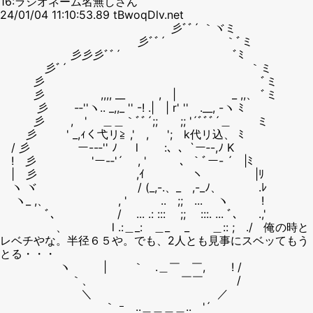
16:ラジオネーム名無しさん
24/01/04 11:10:53.89 tBwoqDlv.net
彡ﾞﾞ´ ｀ヾミ
彡ﾞﾞ´ ｀ﾞミ
彡彡彡ﾞﾞ´ ﾞﾐ
彡ﾞ´ ｀ミ
彡 ﾞミ
彡 ,,,, __ , | _ ,,、 ﾞミ
彡 -‐''ヽ.. _,,_ '' -! .| | r' '' .__, -ヽ ﾐ
彡 , ' ＿＿｀ﾞﾞ´;; ;; '´ﾞﾞﾞ´＿ ミ
彡 ' _,ｨく弋リ≧ ,' , '; k代リ込、 ﾐ
/ 彡 ー--‐'' ﾉ l :、、`ー‐-,ﾉ K
! 彡 'ー-‐'´ , ' 、｀ﾞー- ´ |ﾐ
| 彡 ,ｲ ヽ |ﾘ
ヽ ヾ / (_,-.、_ ,-_ﾉ、 .ﾚ
ヽ_ ,、 , ' .. ;; ... ヽ !
ﾞ、 / ... .: ::: ;; :::. ... ﾞ、 .,'
、 l .:＿_: ＿_ _ ＿:: ; ./ 俺の時と
レベチやな。半径６５や。でも、2人とも見事にスベッてもう
とる・・・
ヽ | ｀ .＿￣ ￣, ! /
｀、 ￣￣ /
＼ ／
｀ ｰ ..＿＿＿＿.. '´