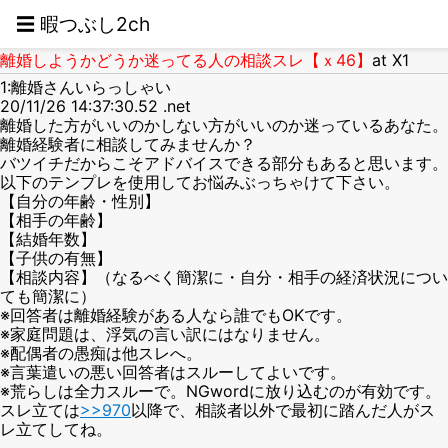
☰ 暇つぶし2ch
離婚しようかどうか迷ってる人の相談スレ【ｘ46】
at X1
1:離婚さんいらっしゃい
20/11/26 14:37:30.52 .net
離婚した方がいいのかしない方がいいのか迷っているあなた。
離婚経験者に相談してみませんか？
バツイチだからこそアドバイスできる部分もあると思います。
以下のテンプレを使用してお悩みぶっちゃけて下さい。
【自分の年齢・性別】
【相手の年齢】
【結婚年数】
【子供の有無】
【相談内容】（なるべく簡潔に・自分・相手の経済状況につい
ても簡潔に）
※回答者は離婚経験がある人なら誰でもOKです。
※家庭問題は、浮気の言い訳にはなりません。
※配偶者の愚痴は他スレへ。
※言葉遣いの悪い回答者はスルーしてよいです。
※荒らしは全力スルーで。NGwordに放り込むのが有効です。
スレ立ては
>>970
以降で、相談者以外で最初に踏んだ人がス
レ立てしてね。