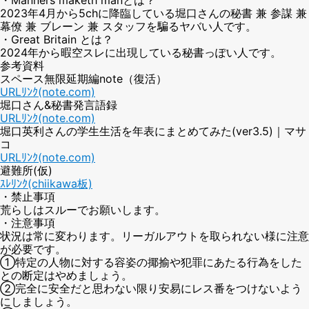
2023年4月から5chに降臨している堀口さんの秘書 兼 参謀 兼
幕僚 兼 ブレーン 兼 スタッフを騙るヤバい人です。
・Great Britain とは？
2024年から暇空スレに出現している秘書っぽい人です。
参考資料
スペース無限延期編note（復活）
URLﾘﾝｸ(note.com)
堀口さん&秘書発言語録
URLﾘﾝｸ(note.com)
堀口英利さんの学生生活を年表にまとめてみた(ver3.5)｜マサ
コ
URLﾘﾝｸ(note.com)
避難所(仮)
ｽﾚﾘﾝｸ(chiikawa板)
・禁止事項
荒らしはスルーでお願いします。
・注意事項
状況は常に変わります。リーガルアウトを取られない様に注意
が必要です。
①特定の人物に対する容姿の揶揄や犯罪にあたる行為をした
との断定はやめましょう。
②完全に安全だと思わない限り安易にレス番をつけないよう
にしましょう。