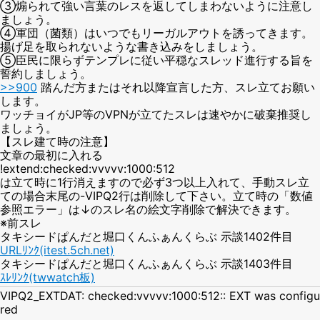
③煽られて強い言葉のレスを返してしまわないように注意し
ましょう。
④軍団（菌類）はいつでもリーガルアウトを誘ってきます。
揚げ足を取られないような書き込みをしましょう。
⑤臣民に限らずテンプレに従い平穏なスレッド進行する旨を
誓約しましょう。
>>900
踏んだ方またはそれ以降宣言した方、スレ立てお願い
します。
ワッチョイがJP等のVPNが立てたスレは速やかに破棄推奨し
ましょう。
【スレ建て時の注意】
文章の最初に入れる
!extend:checked:vvvvv:1000:512
は立て時に1行消えますので必ず3つ以上入れて、手動スレ立
ての場合末尾の-VIPQ2行は削除して下さい。立て時の「数値
参照エラー」は↓のスレ名の絵文字削除で解決できます。
※前スレ
タキシードぱんだと堀口くんふぁんくらぶ 示談1402件目
URLﾘﾝｸ(itest.5ch.net)
タキシードぱんだと堀口くんふぁんくらぶ 示談1403件目
ｽﾚﾘﾝｸ(twwatch板)
VIPQ2_EXTDAT: checked:vvvvv:1000:512:: EXT was configu
red