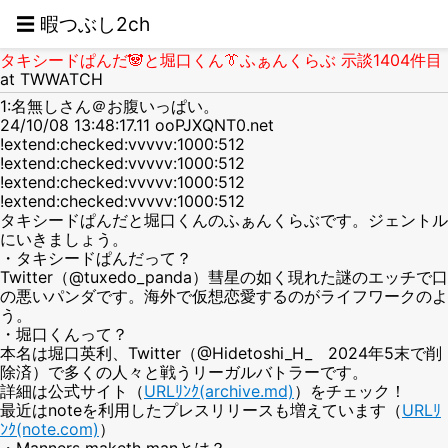
☰ 暇つぶし2ch
タキシードぱんだ🐼と堀口くん👔ふぁんくらぶ 示談1404件目
at TWWATCH
1:名無しさん＠お腹いっぱい。
24/10/08 13:48:17.11 ooPJXQNT0.net
!extend:checked:vvvvv:1000:512
!extend:checked:vvvvv:1000:512
!extend:checked:vvvvv:1000:512
!extend:checked:vvvvv:1000:512
タキシードぱんだと堀口くんのふぁんくらぶです。ジェントル
にいきましょう。
・タキシードぱんだって？
Twitter（@tuxedo_panda）彗星の如く現れた謎のエッチで口
の悪いパンダです。海外で仮想恋愛するのがライフワークのよ
う。
・堀口くんって？
本名は堀口英利、Twitter（@Hidetoshi_H_ 2024年5末で削
除済）で多くの人々と戦うリーガルバトラーです。
詳細は公式サイト（
URLﾘﾝｸ(archive.md)
）をチェック！
最近はnoteを利用したプレスリリースも増えています（
URLﾘ
ﾝｸ(note.com)
）
・Manners maketh manとは？