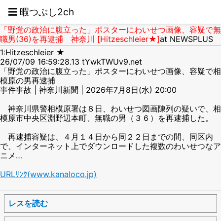
☰ 暇つぶし2ch
「野党の政治に腹立った」ポスターにわいせつ画像、容疑で無
職男(36)を再逮捕 神奈川 [Hitzeschleier★]
at NEWSPLUS
1:Hitzeschleier ★
26/07/09 16:59:28.13 tYwkTWUv9.net
「野党の政治に腹立った」ポスターにわいせつ画像、容疑で相
模原の男再逮捕
事件事故 | 神奈川新聞 | 2026年7月8日(水) 20:00
神奈川県警相模原署は８日、わいせつ図画陳列の疑いで、相
模原市中央区淵野辺本町、無職の男（３６）を再逮捕した。
再逮捕容疑は、４月１４日から同２２日までの間、同区内
で、インターネット上でダウンロードした複数のわいせつなア
ニメ…
URLﾘﾝｸ(www.kanaloco.jp)
レスを読む